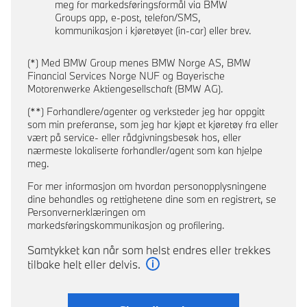
meg for markedsføringsformål via BMW
Groups app, e-post, telefon/SMS,
kommunikasjon i kjøretøyet (in-car) eller brev.
(*) Med BMW Group menes BMW Norge AS, BMW
Financial Services Norge NUF og Bayerische
Motorenwerke Aktiengesellschaft (BMW AG).
(**) Forhandlere/agenter og verksteder jeg har oppgitt
som min preferanse, som jeg har kjøpt et kjøretøy fra eller
vært på service- eller rådgivningsbesøk hos, eller
nærmeste lokaliserte forhandler/agent som kan hjelpe
meg.
For mer informasjon om hvordan personopplysningene
dine behandles og rettighetene dine som en registrert, se
Personvernerklæringen om
markedsføringskommunikasjon og profilering.
Samtykket kan når som helst endres eller trekkes
tilbake helt eller delvis.
Les mer