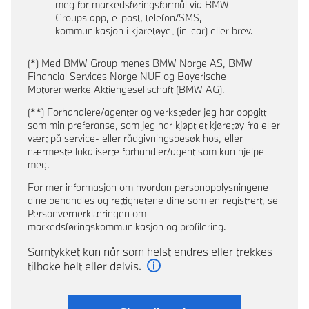
meg for markedsføringsformål via BMW
Groups app, e-post, telefon/SMS,
kommunikasjon i kjøretøyet (in-car) eller brev.
(*) Med BMW Group menes BMW Norge AS, BMW
Financial Services Norge NUF og Bayerische
Motorenwerke Aktiengesellschaft (BMW AG).
(**) Forhandlere/agenter og verksteder jeg har oppgitt
som min preferanse, som jeg har kjøpt et kjøretøy fra eller
vært på service- eller rådgivningsbesøk hos, eller
nærmeste lokaliserte forhandler/agent som kan hjelpe
meg.
For mer informasjon om hvordan personopplysningene
dine behandles og rettighetene dine som en registrert, se
Personvernerklæringen om
markedsføringskommunikasjon og profilering.
Samtykket kan når som helst endres eller trekkes
tilbake helt eller delvis.
Les mer