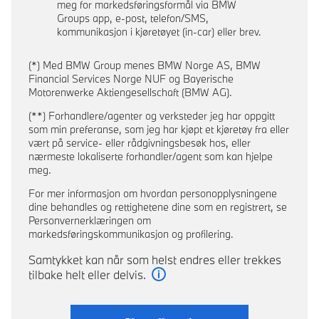
meg for markedsføringsformål via BMW
Groups app, e-post, telefon/SMS,
kommunikasjon i kjøretøyet (in-car) eller brev.
(*) Med BMW Group menes BMW Norge AS, BMW
Financial Services Norge NUF og Bayerische
Motorenwerke Aktiengesellschaft (BMW AG).
(**) Forhandlere/agenter og verksteder jeg har oppgitt
som min preferanse, som jeg har kjøpt et kjøretøy fra eller
vært på service- eller rådgivningsbesøk hos, eller
nærmeste lokaliserte forhandler/agent som kan hjelpe
meg.
For mer informasjon om hvordan personopplysningene
dine behandles og rettighetene dine som en registrert, se
Personvernerklæringen om
markedsføringskommunikasjon og profilering.
Samtykket kan når som helst endres eller trekkes
tilbake helt eller delvis.
Les mer