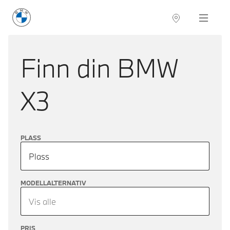
BMW Norge
Navigation
Finn din
BMW
X3
PLASS
Plass
MODELLALTERNATIV
Vis alle
PRIS