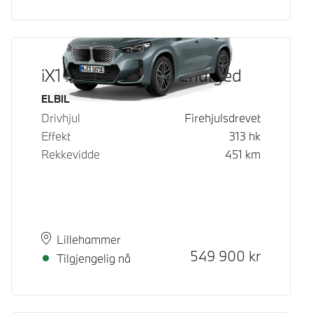
iX1 xDrive30 Fully Charged
Drivstoff
ELBIL
Drivhjul
Firehjulsdrevet
Effekt
313
hk
Rekkevidde
451
km
Plass
Leveringstid
Lillehammer
Kontantpris
549 900
kr
Tilgjengelig nå