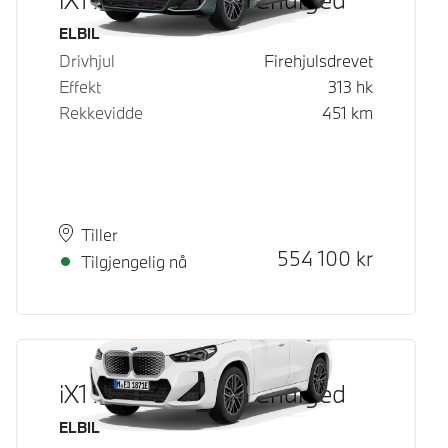
Drivstoff
ELBIL
Drivhjul
Firehjulsdrevet
Effekt
313
hk
Rekkevidde
451
km
Plass
Leveringstid
Tiller
Kontantpris
554 100
kr
Tilgjengelig nå
iX1 xDrive30 Fully Charged
Drivstoff
ELBIL