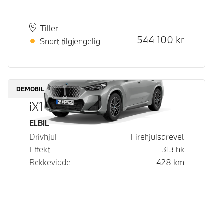
Plass
Leveringstid
Tiller
Kontantpris
544 100
kr
Snart tilgjengelig
DEMOBIL
iX1 xDrive30
Drivstoff
ELBIL
Drivhjul
Firehjulsdrevet
Effekt
313
hk
Rekkevidde
428
km