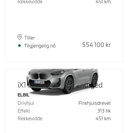
Rekkevidde
451
km
Plass
Leveringstid
Tiller
Kontantpris
554 100
kr
Tilgjengelig nå
iX1 xDrive30 Fully Charged
Drivstoff
ELBIL
Drivhjul
Firehjulsdrevet
Effekt
313
hk
Rekkevidde
451
km