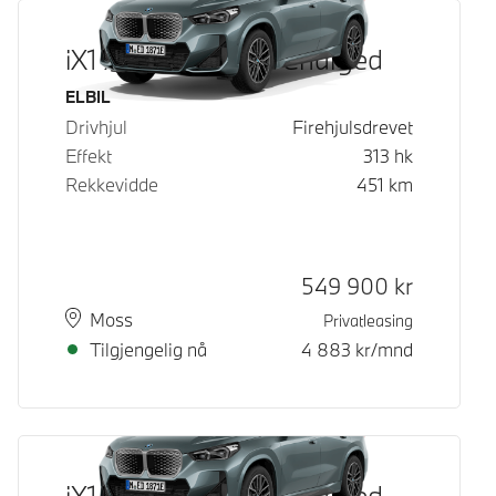
iX1 xDrive30 Fully Charged
Drivstoff
ELBIL
Drivhjul
Firehjulsdrevet
Effekt
313
hk
Rekkevidde
451
km
Kontantpris
549 900
kr
Plass
Leveringstid
Moss
Privatleasing
Tilgjengelig nå
4 883
kr/mnd
iX1 xDrive30 Fully Charged