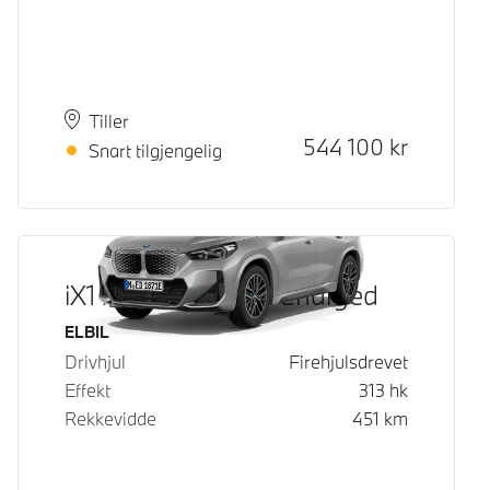
Plass
Leveringstid
Tiller
Kontantpris
544 100
kr
Snart tilgjengelig
iX1 xDrive30 Fully Charged
Drivstoff
ELBIL
Drivhjul
Firehjulsdrevet
Effekt
313
hk
Rekkevidde
451
km