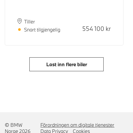
Plass
Leveringstid
Tiller
Kontantpris
554 100
kr
Snart tilgjengelig
Last inn flere biler
© BMW
Förordningen om digitale tjenester
Norge 2026
Data Privacy
Cookies