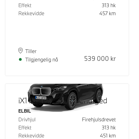
Effekt
313
hk
Rekkevidde
457
km
Plass
Leveringstid
Tiller
Kontantpris
539 000
kr
Tilgjengelig nå
iX1 xDrive30 Fully Charged
Drivstoff
ELBIL
Drivhjul
Firehjulsdrevet
Effekt
313
hk
Rekkevidde
451
km