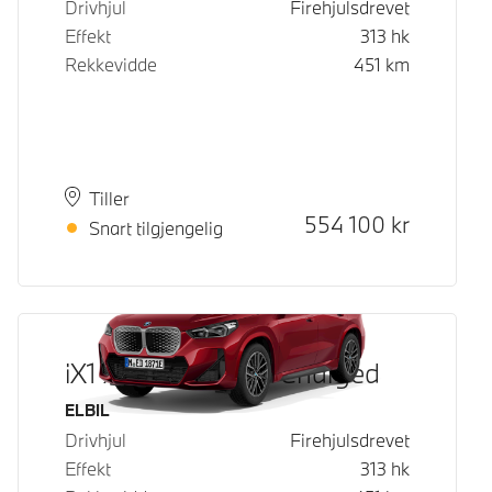
Drivhjul
Firehjulsdrevet
Effekt
313
hk
Rekkevidde
451
km
Plass
Leveringstid
Tiller
Kontantpris
554 100
kr
Snart tilgjengelig
iX1 xDrive30 Fully Charged
Drivstoff
ELBIL
Drivhjul
Firehjulsdrevet
Effekt
313
hk