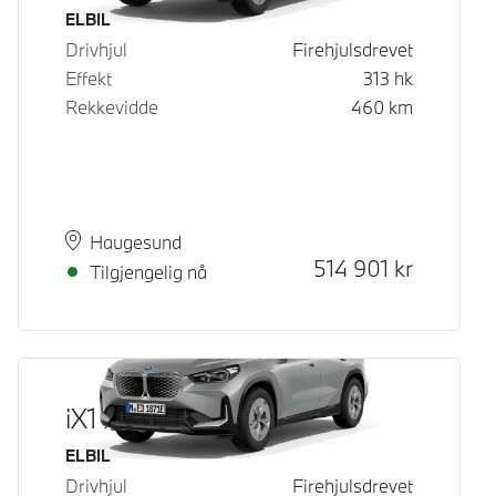
Drivstoff
ELBIL
Drivhjul
Firehjulsdrevet
Effekt
313
hk
Rekkevidde
460
km
Plass
Leveringstid
Haugesund
Kontantpris
514 901
kr
Tilgjengelig nå
iX1 xDrive30
Drivstoff
ELBIL
Drivhjul
Firehjulsdrevet