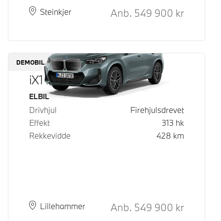
Kontantpris
Anb.
549 900
kr
Plass
Leveringstid
Steinkjer
DEMOBIL
iX1 xDrive30
Drivstoff
ELBIL
Drivhjul
Firehjulsdrevet
Effekt
313
hk
Rekkevidde
428
km
Kontantpris
Anb.
549 900
kr
Plass
Leveringstid
Lillehammer