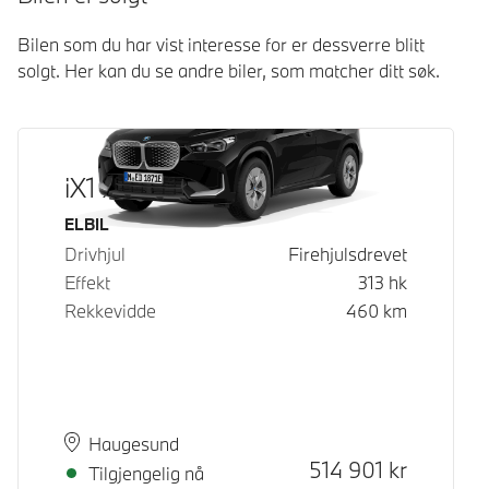
Bilen som du har vist interesse for er dessverre blitt
solgt. Her kan du se andre biler, som matcher ditt søk.
iX1 xDrive30
Drivstoff
ELBIL
Drivhjul
Firehjulsdrevet
Effekt
313
hk
Rekkevidde
460
km
Plass
Leveringstid
Haugesund
Kontantpris
514 901
kr
Tilgjengelig nå