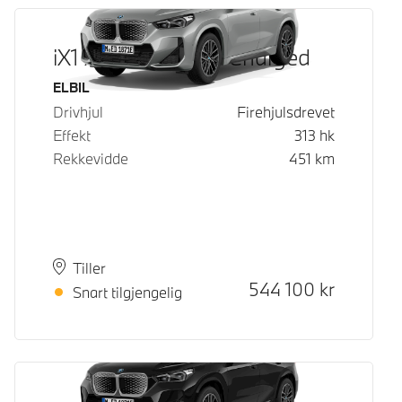
iX1 xDrive30 Fully Charged
Drivstoff
ELBIL
Drivhjul
Firehjulsdrevet
Effekt
313
hk
Rekkevidde
451
km
Plass
Leveringstid
Tiller
Kontantpris
544 100
kr
Snart tilgjengelig