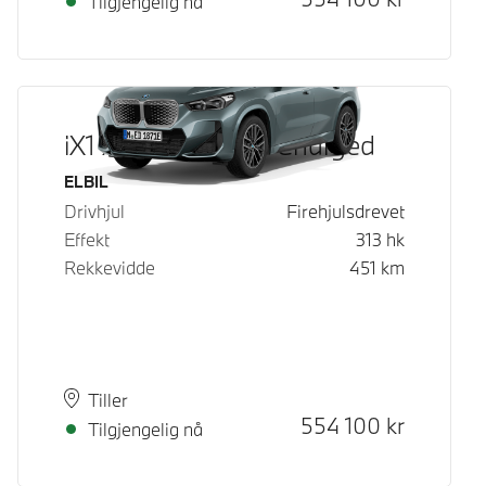
Tilgjengelig nå
iX1 xDrive30 Fully Charged
Drivstoff
ELBIL
Drivhjul
Firehjulsdrevet
Effekt
313
hk
Rekkevidde
451
km
Plass
Leveringstid
Tiller
Kontantpris
554 100
kr
Tilgjengelig nå