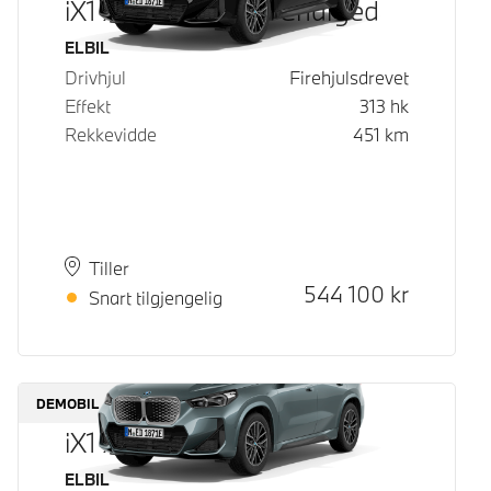
iX1 xDrive30 Fully Charged
Drivstoff
ELBIL
Drivhjul
Firehjulsdrevet
Effekt
313
hk
Rekkevidde
451
km
Plass
Leveringstid
Tiller
Kontantpris
544 100
kr
Snart tilgjengelig
DEMOBIL
iX1 xDrive30
Drivstoff
ELBIL