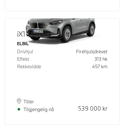
iX1 xDrive30
Drivstoff
ELBIL
Drivhjul
Firehjulsdrevet
Effekt
313
hk
Rekkevidde
457
km
Plass
Leveringstid
Tiller
Kontantpris
539 000
kr
Tilgjengelig nå