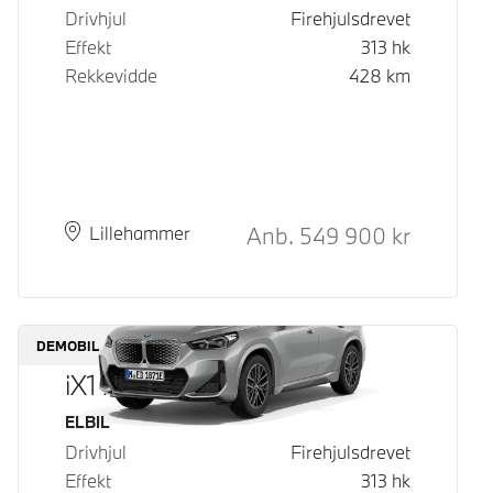
Drivhjul
Firehjulsdrevet
Effekt
313
hk
Rekkevidde
428
km
Kontantpris
Anb.
549 900
kr
Plass
Leveringstid
Lillehammer
DEMOBIL
iX1 xDrive30
Drivstoff
ELBIL
Drivhjul
Firehjulsdrevet
Effekt
313
hk