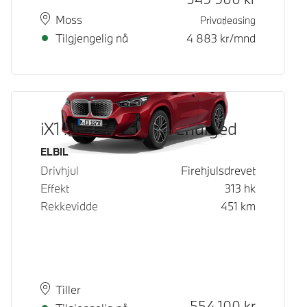
Plass
Leveringstid
Moss
Privatleasing
Tilgjengelig nå
4 883
kr/mnd
iX1 xDrive30 Fully Charged
Drivstoff
ELBIL
Drivhjul
Firehjulsdrevet
Effekt
313
hk
Rekkevidde
451
km
Plass
Leveringstid
Tiller
Kontantpris
554 100
kr