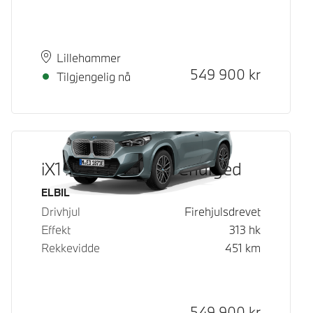
Plass
Leveringstid
Lillehammer
Kontantpris
549 900
kr
Tilgjengelig nå
iX1 xDrive30 Fully Charged
Drivstoff
ELBIL
Drivhjul
Firehjulsdrevet
Effekt
313
hk
Rekkevidde
451
km
Kontantpris
549 900
kr