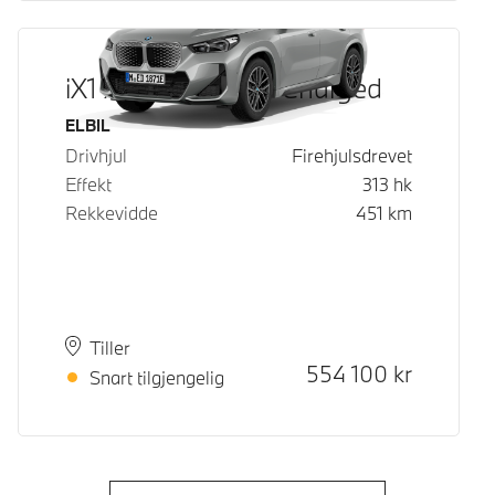
iX1 xDrive30 Fully Charged
Drivstoff
ELBIL
Drivhjul
Firehjulsdrevet
Effekt
313
hk
Rekkevidde
451
km
Plass
Leveringstid
Tiller
Kontantpris
554 100
kr
Snart tilgjengelig