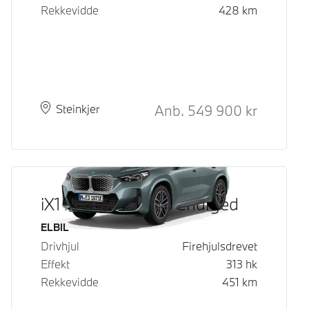
Rekkevidde
428
km
Kontantpris
Anb.
549 900
kr
Plass
Leveringstid
Steinkjer
iX1 xDrive30 Fully Charged
Drivstoff
ELBIL
Drivhjul
Firehjulsdrevet
Effekt
313
hk
Rekkevidde
451
km