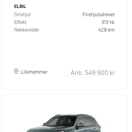
Drivstoff
ELBIL
Drivhjul
Firehjulsdrevet
Effekt
313
hk
Rekkevidde
428
km
Kontantpris
Anb.
549 900
kr
Plass
Leveringstid
Lillehammer