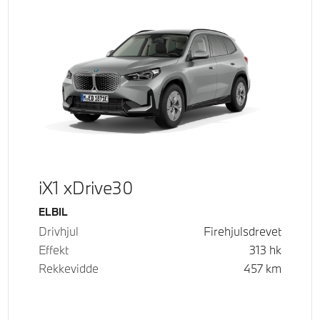
iX1 xDrive30
Drivstoff
ELBIL
Drivhjul
Firehjulsdrevet
Effekt
313
hk
Rekkevidde
457
km