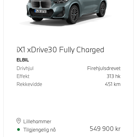
iX1 xDrive30 Fully Charged
Drivstoff
ELBIL
Drivhjul
Firehjulsdrevet
Effekt
313
hk
Rekkevidde
451
km
Plass
Leveringstid
Lillehammer
Kontantpris
549 900
kr
Tilgjengelig nå