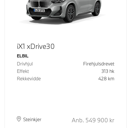
iX1 xDrive30
Drivstoff
ELBIL
Drivhjul
Firehjulsdrevet
Effekt
313
hk
Rekkevidde
428
km
Kontantpris
Anb.
549 900
kr
Plass
Leveringstid
Steinkjer