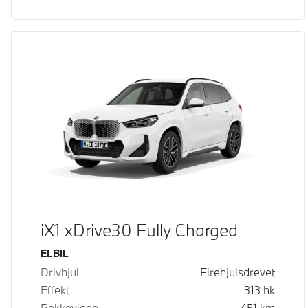
iX1 xDrive30 Fully Charged
Drivstoff
ELBIL
Drivhjul
Firehjulsdrevet
Effekt
313
hk
Rekkevidde
451
km