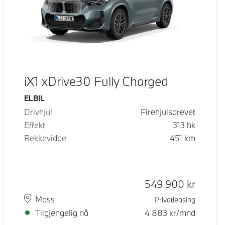
iX1 xDrive30 Fully Charged
Drivstoff
ELBIL
Drivhjul
Firehjulsdrevet
Effekt
313
hk
Rekkevidde
451
km
Kontantpris
549 900
kr
Plass
Leveringstid
Moss
Privatleasing
Tilgjengelig nå
4 883
kr/mnd