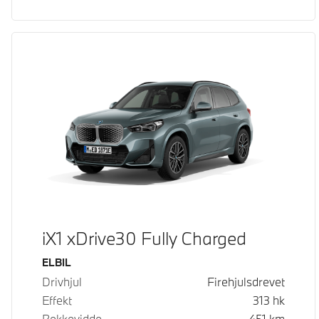
iX1 xDrive30 Fully Charged
Drivstoff
ELBIL
Drivhjul
Firehjulsdrevet
Effekt
313
hk
Rekkevidde
451
km