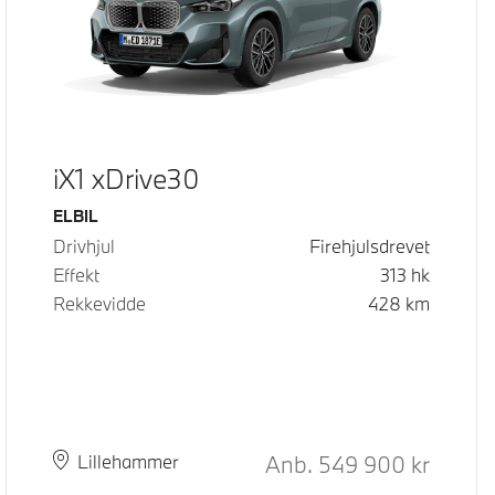
iX1 xDrive30
Drivstoff
ELBIL
Drivhjul
Firehjulsdrevet
Effekt
313
hk
Rekkevidde
428
km
Kontantpris
Anb.
549 900
kr
Plass
Leveringstid
Lillehammer