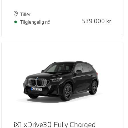
Plass
Leveringstid
Tiller
Kontantpris
539 000
kr
Tilgjengelig nå
iX1 xDrive30 Fully Charged