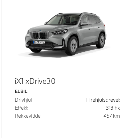
iX1 xDrive30
Drivstoff
ELBIL
Drivhjul
Firehjulsdrevet
Effekt
313
hk
Rekkevidde
457
km