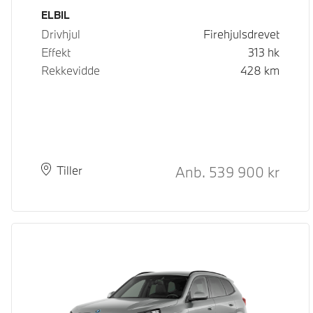
Drivstoff
ELBIL
Drivhjul
Firehjulsdrevet
Effekt
313
hk
Rekkevidde
428
km
Kontantpris
Anb.
539 900
kr
Plass
Leveringstid
Tiller