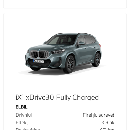
iX1 xDrive30 Fully Charged
Drivstoff
ELBIL
Drivhjul
Firehjulsdrevet
Effekt
313
hk
Rekkevidde
451
km