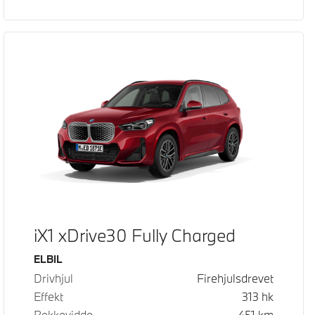
iX1 xDrive30 Fully Charged
Drivstoff
ELBIL
Drivhjul
Firehjulsdrevet
Effekt
313
hk
Rekkevidde
451
km