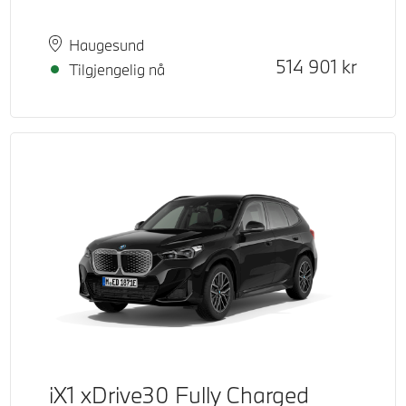
Plass
Leveringstid
Haugesund
Kontantpris
514 901
kr
Tilgjengelig nå
iX1 xDrive30 Fully Charged