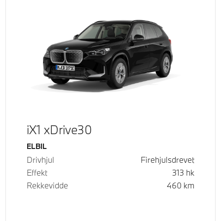
iX1 xDrive30
Drivstoff
ELBIL
Drivhjul
Firehjulsdrevet
Effekt
313
hk
Rekkevidde
460
km