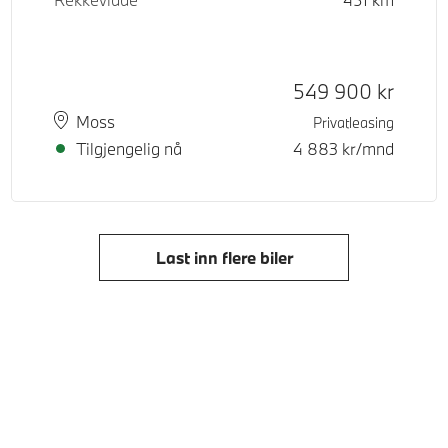
Kontantpris
549 900
kr
Plass
Leveringstid
Moss
Privatleasing
Tilgjengelig nå
4 883
kr/mnd
Last inn flere biler