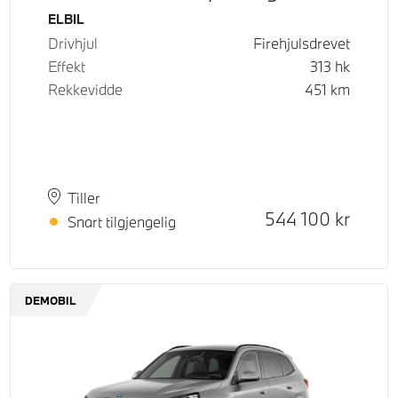
Drivstoff
ELBIL
Drivhjul
Firehjulsdrevet
Effekt
313
hk
Rekkevidde
451
km
Plass
Leveringstid
Tiller
Kontantpris
544 100
kr
Snart tilgjengelig
DEMOBIL