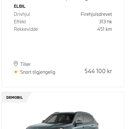
Drivstoff
ELBIL
Drivhjul
Firehjulsdrevet
Effekt
313
hk
Rekkevidde
451
km
Plass
Leveringstid
Tiller
Kontantpris
544 100
kr
Snart tilgjengelig
DEMOBIL