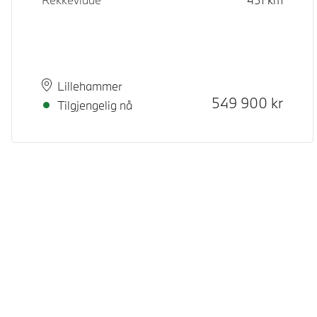
Plass
Leveringstid
Lillehammer
Kontantpris
549 900
kr
Tilgjengelig nå
© BMW Norge 2026