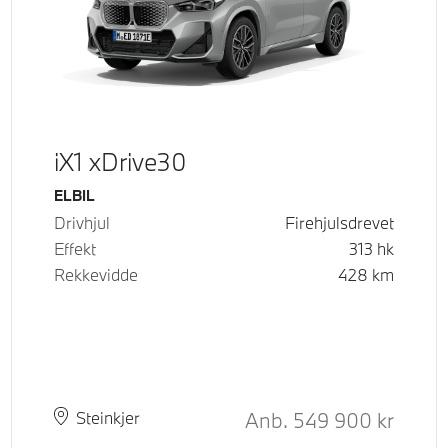
iX1 xDrive30
Drivstoff
ELBIL
Drivhjul
Firehjulsdrevet
Effekt
313
hk
Rekkevidde
428
km
Kontantpris
Anb.
549 900
kr
Plass
Leveringstid
Steinkjer