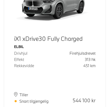
iX1 xDrive30 Fully Charged
Drivstoff
ELBIL
Drivhjul
Firehjulsdrevet
Effekt
313
hk
Rekkevidde
451
km
Plass
Leveringstid
Tiller
Kontantpris
544 100
kr
Snart tilgjengelig