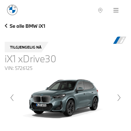
BMW Norge
Navigation
Se alle BMW iX1
TILGJENGELIG NÅ
iX1 xDrive30
VIN:
5726125
voius
Next