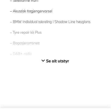
Setevarme fram
Akustisk fotgjengervarsel
Les mer
BMW Individual takreling i Shadow Line høyglans
Tyre repair kit Plus
Bagasjeromsnett
DAB+ radio
Se alt utstyr