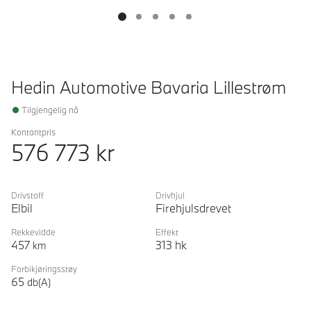
Hedin Automotive Bavaria Lillestrøm
Tilgjengelig nå
Kontantpris
576 773
kr
Drivstoff
Drivhjul
Elbil
Firehjulsdrevet
Rekkevidde
Effekt
457
313
hk
km
Forbikjøringsstøy
65
db(A)