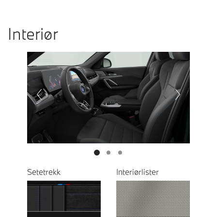
Interiør
Prevoius
Next
Setetrekk
Interiørlister