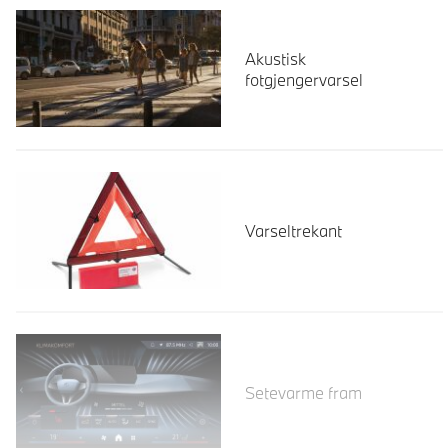
Akustisk
fotgjengervarsel
Varseltrekant
Les mer
Setevarme fram