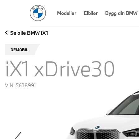
BMW Norge
Modeller
Elbiler
Bygg din BMW
Se alle BMW iX1
DEMOBIL
iX1 xDrive30
VIN:
5638991
revoius