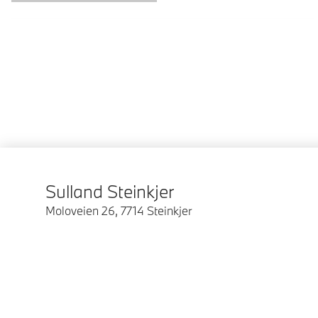
Sulland Steinkjer
Moloveien 26
,
7714
Steinkjer
© BMW Norge 2026