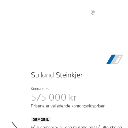
Sulland Steinkjer
Kontantpris
575 000
kr
Prisene er veiledende kontantsalgspriser
DEMOBIL
Våre demobiler gir deg muligheten til å utforske og