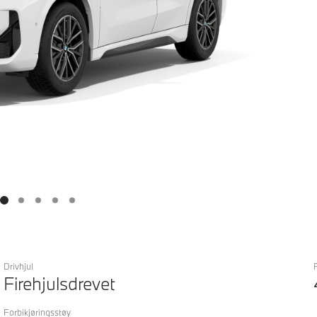
Drivhjul
Firehjulsdrevet
Forbikjøringsstøy