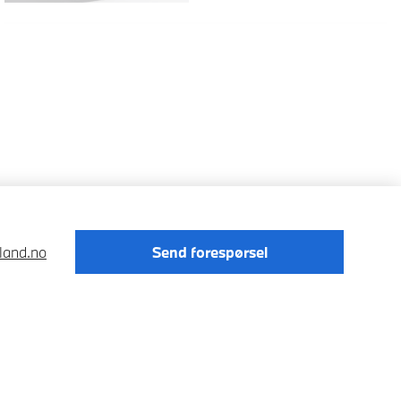
land.no
Send forespørsel
Förordningen om digitale tjenester
Data Privacy
Cookies