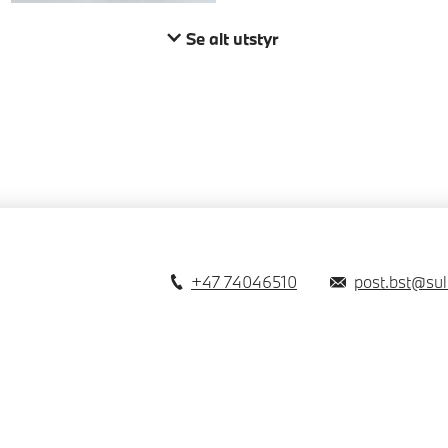
Se alt utstyr
+47 74046510
post.bst@sul