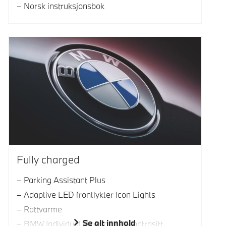
Norsk instruksjonsbok
Fully charged
Parking Assistant Plus
Adaptive LED frontlykter Icon Lights
Rattvarme
Se alt innhold
BMW Individual innertaktrekk antrasitt