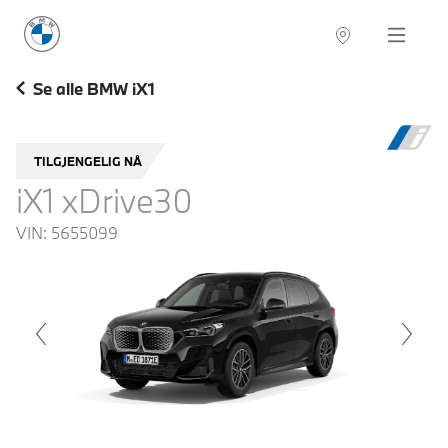
BMW Norge
Navigation
Se alle BMW iX1
TILGJENGELIG NÅ
iX1 xDrive30
VIN:
5655099
voius
Next