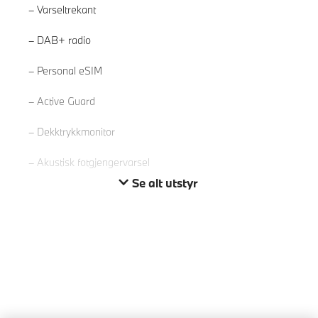
Varseltrekant
DAB+ radio
Les mer
Personal eSIM
Active Guard
Dekktrykkmonitor
Akustisk fotgjengervarsel
Se alt utstyr