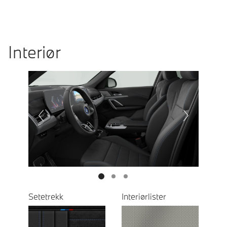
Interiør
Prevoius
Next
Setetrekk
Interiørlister