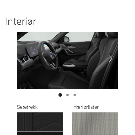
Interiør
Prevoius
Next
Setetrekk
Interiørlister