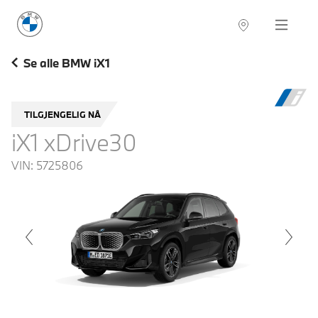
BMW Norge
Navigation
Se alle BMW iX1
TILGJENGELIG NÅ
iX1 xDrive30
VIN:
5725806
voius
Next