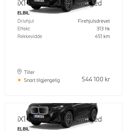
iX1 xDrive30 Fully Charged
Drivstoff
ELBIL
Drivhjul
Firehjulsdrevet
Effekt
313
hk
Rekkevidde
451
km
Plass
Leveringstid
Tiller
Kontantpris
544 100
kr
Snart tilgjengelig
iX1 xDrive30 Fully Charged
Drivstoff
ELBIL