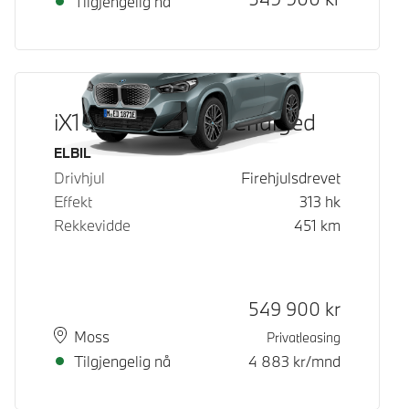
Tilgjengelig nå
iX1 xDrive30 Fully Charged
Drivstoff
ELBIL
Drivhjul
Firehjulsdrevet
Effekt
313
hk
Rekkevidde
451
km
Kontantpris
549 900
kr
Plass
Leveringstid
Moss
Privatleasing
Tilgjengelig nå
4 883
kr/mnd