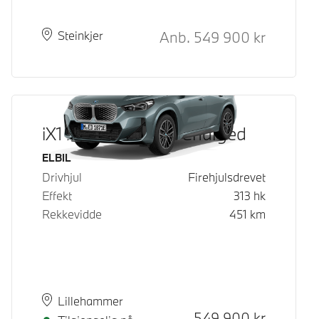
Kontantpris
Anb.
549 900
kr
Plass
Leveringstid
Steinkjer
iX1 xDrive30 Fully Charged
Drivstoff
ELBIL
Drivhjul
Firehjulsdrevet
Effekt
313
hk
Rekkevidde
451
km
Plass
Leveringstid
Lillehammer
Kontantpris
549 900
kr