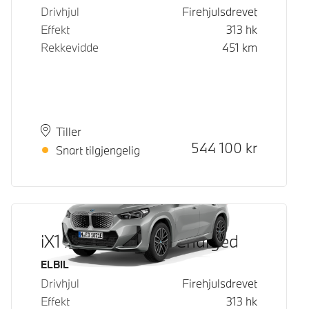
Drivhjul
Firehjulsdrevet
Effekt
313
hk
Rekkevidde
451
km
Plass
Leveringstid
Tiller
Kontantpris
544 100
kr
Snart tilgjengelig
iX1 xDrive30 Fully Charged
Drivstoff
ELBIL
Drivhjul
Firehjulsdrevet
Effekt
313
hk