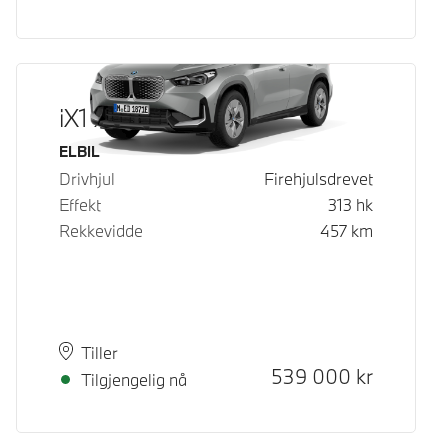
iX1 xDrive30
Drivstoff
ELBIL
Drivhjul
Firehjulsdrevet
Effekt
313
hk
Rekkevidde
457
km
Plass
Leveringstid
Tiller
Kontantpris
539 000
kr
Tilgjengelig nå