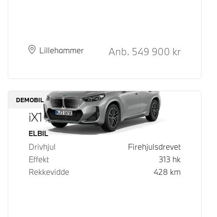
Kontantpris
Anb.
549 900
kr
Plass
Leveringstid
Lillehammer
DEMOBIL
iX1 xDrive30
Drivstoff
ELBIL
Drivhjul
Firehjulsdrevet
Effekt
313
hk
Rekkevidde
428
km