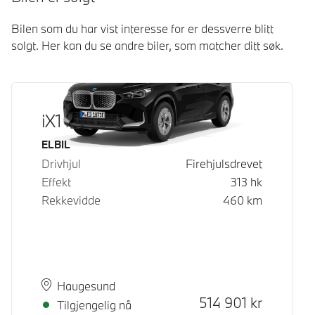
Bilen som du har vist interesse for er dessverre blitt
solgt. Her kan du se andre biler, som matcher ditt søk.
iX1 xDrive30
Drivstoff
ELBIL
Drivhjul
Firehjulsdrevet
Effekt
313
hk
Rekkevidde
460
km
Plass
Leveringstid
Haugesund
Kontantpris
514 901
kr
Tilgjengelig nå