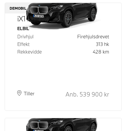
DEMOBIL
iX1 xDrive30
Drivstoff
ELBIL
Drivhjul
Firehjulsdrevet
Effekt
313
hk
Rekkevidde
428
km
Kontantpris
Anb.
539 900
kr
Plass
Leveringstid
Tiller