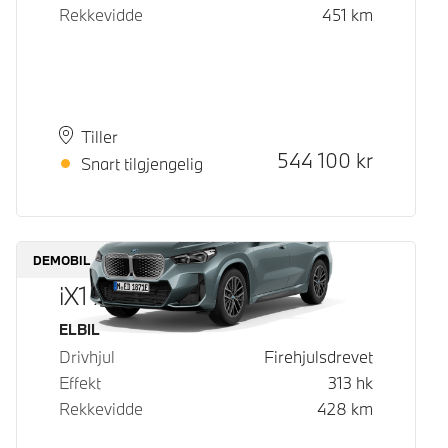
Rekkevidde
451
km
Plass
Leveringstid
Tiller
Kontantpris
544 100
kr
Snart tilgjengelig
DEMOBIL
iX1 xDrive30
Drivstoff
ELBIL
Drivhjul
Firehjulsdrevet
Effekt
313
hk
Rekkevidde
428
km