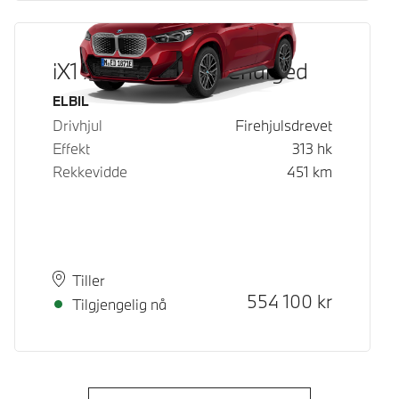
iX1 xDrive30 Fully Charged
Drivstoff
ELBIL
Drivhjul
Firehjulsdrevet
Effekt
313
hk
Rekkevidde
451
km
Plass
Leveringstid
Tiller
Kontantpris
554 100
kr
Tilgjengelig nå