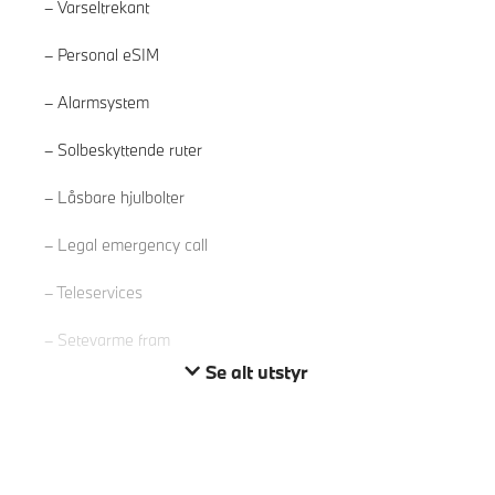
Varseltrekant
Personal eSIM
Alarmsystem
Solbeskyttende ruter
Les mer
Låsbare hjulbolter
Legal emergency call
Teleservices
Setevarme fram
Se alt utstyr