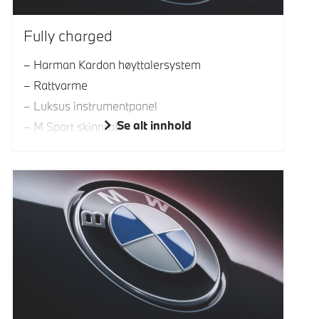
Fully charged
Harman Kardon høyttalersystem
Rattvarme
Luksus instrumentpanel
Se alt innhold
M Sport skinnratt