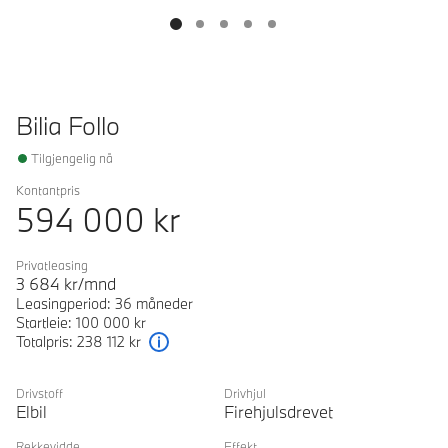
Bilia Follo
Tilgjengelig nå
Kontantpris
594 000
kr
Privatleasing
3 684
kr/mnd
Leasingperiod: 36 måneder
Startleie: 100 000 kr
Totalpris: 238 112 kr
Forklaring
Drivstoff
Drivhjul
Elbil
Firehjulsdrevet
Rekkevidde
Effekt