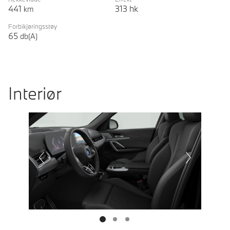
441
313
hk
km
Forbikjøringsstøy
65
db(A)
Interiør
Prevoius
Next