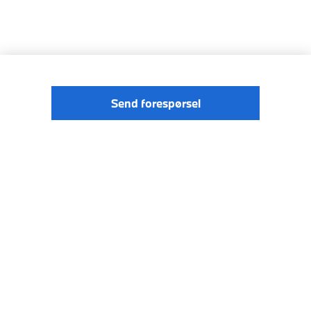
Send forespørsel
© BMW
Förordningen om digitale tjenester
Norge 2026
Data Privacy
Cookies