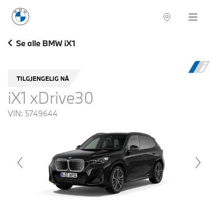
BMW Norge
Navigation
Se alle BMW iX1
TILGJENGELIG NÅ
iX1 xDrive30
VIN:
5749644
voius
Next