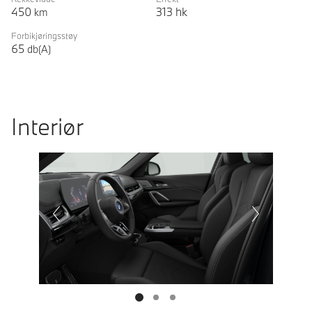
450
313
hk
km
Forbikjøringsstøy
65
db(A)
Interiør
Prevoius
Next