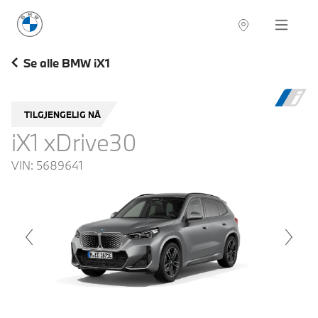
BMW Norge
Navigation
Se alle BMW iX1
TILGJENGELIG NÅ
iX1 xDrive30
VIN:
5689641
voius
Next