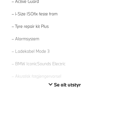
Active Guard
i-Size ISOfix feste fram
Tyre repair kit Plus
Les mer
Alarmsystem
Ladekabel Mode 3
BMW IconicSounds Electric
Akustisk fotgjengervarsel
Se alt utstyr