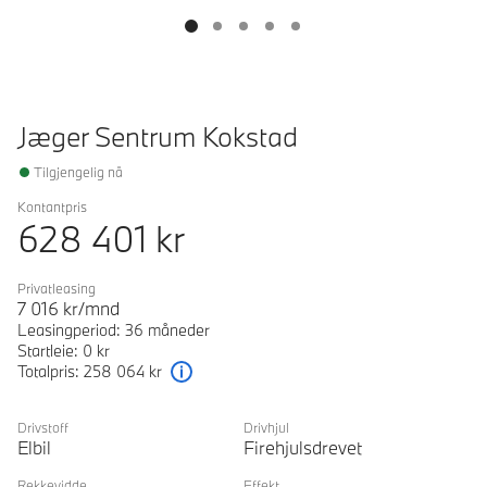
Jæger Sentrum Kokstad
Tilgjengelig nå
Kontantpris
628 401
kr
Privatleasing
7 016
kr/mnd
Leasingperiod: 36 måneder
Startleie: 0 kr
Totalpris: 258 064 kr
Forklaring
Drivstoff
Drivhjul
Elbil
Firehjulsdrevet
Rekkevidde
Effekt