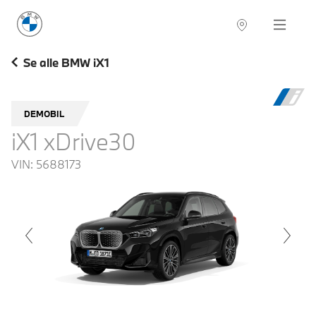
BMW Norge
Navigation
Se alle BMW iX1
DEMOBIL
iX1 xDrive30
VIN:
5688173
voius
Next