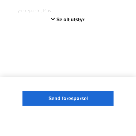
Tyre repair kit Plus
Se alt utstyr
Send forespørsel
© BMW
Förordningen om digitale tjenester