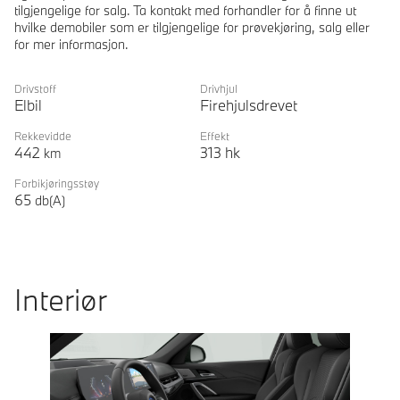
tilgjengelige for salg. Ta kontakt med forhandler for å finne ut
hvilke demobiler som er tilgjengelige for prøvekjøring, salg eller
for mer informasjon.
Drivstoff
Drivhjul
Elbil
Firehjulsdrevet
Rekkevidde
Effekt
442
313
hk
km
Forbikjøringsstøy
65
db(A)
Interiør
Prevoius