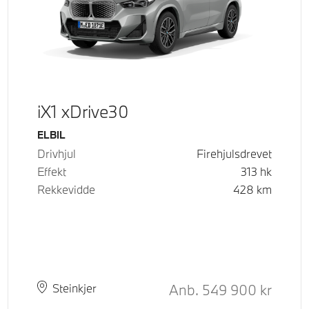
iX1 xDrive30
Drivstoff
ELBIL
Drivhjul
Firehjulsdrevet
Effekt
313
hk
Rekkevidde
428
km
Kontantpris
Anb.
549 900
kr
Plass
Leveringstid
Steinkjer