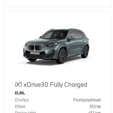
iX1 xDrive30 Fully Charged
Drivstoff
ELBIL
Drivhjul
Firehjulsdrevet
Effekt
313
hk
Rekkevidde
451
km