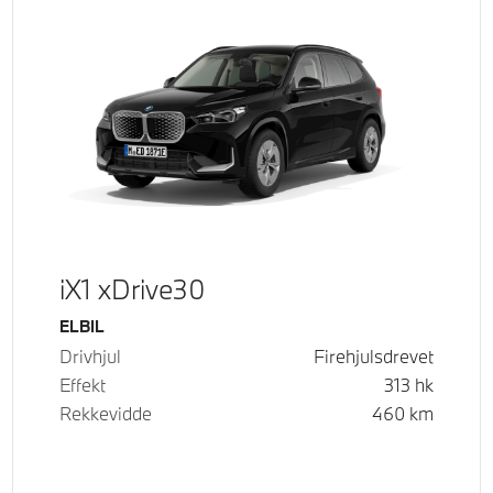
iX1 xDrive30
Drivstoff
ELBIL
Drivhjul
Firehjulsdrevet
Effekt
313
hk
Rekkevidde
460
km