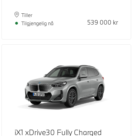
Plass
Leveringstid
Tiller
Kontantpris
539 000
kr
Tilgjengelig nå
iX1 xDrive30 Fully Charged