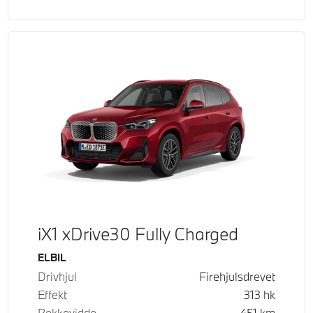
iX1 xDrive30 Fully Charged
Drivstoff
ELBIL
Drivhjul
Firehjulsdrevet
Effekt
313
hk
Rekkevidde
451
km