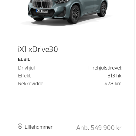
iX1 xDrive30
Drivstoff
ELBIL
Drivhjul
Firehjulsdrevet
Effekt
313
hk
Rekkevidde
428
km
Kontantpris
Anb.
549 900
kr
Plass
Leveringstid
Lillehammer