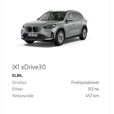
iX1 xDrive30
Drivstoff
ELBIL
Drivhjul
Firehjulsdrevet
Effekt
313
hk
Rekkevidde
457
km