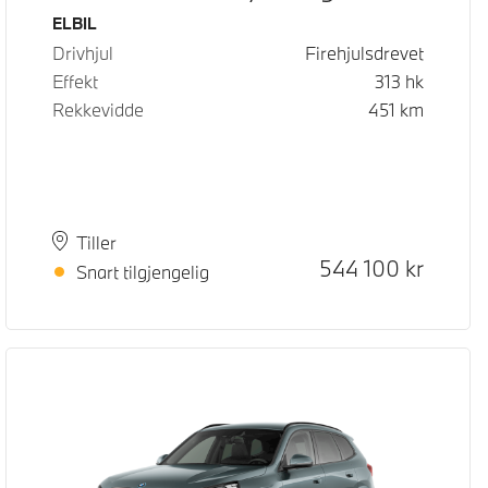
Drivstoff
ELBIL
Drivhjul
Firehjulsdrevet
Effekt
313
hk
Rekkevidde
451
km
Plass
Leveringstid
Tiller
Kontantpris
544 100
kr
Snart tilgjengelig