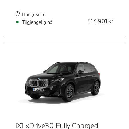
Plass
Leveringstid
Haugesund
Kontantpris
514 901
kr
Tilgjengelig nå
iX1 xDrive30 Fully Charged