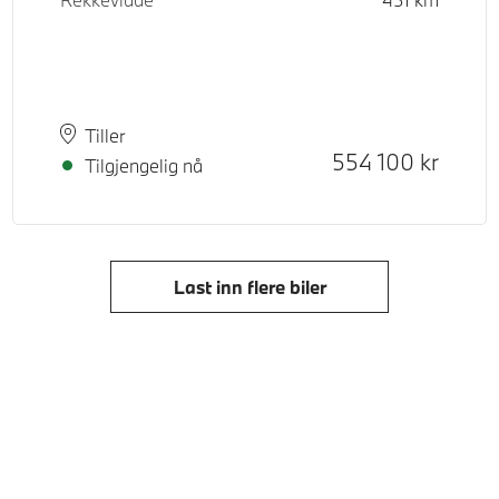
Plass
Leveringstid
Tiller
Kontantpris
554 100
kr
Tilgjengelig nå
Last inn flere biler