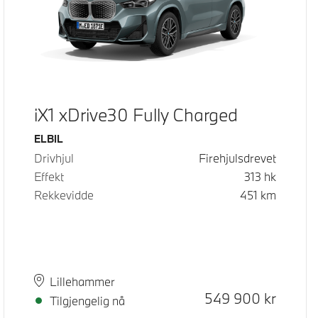
iX1 xDrive30 Fully Charged
Drivstoff
ELBIL
Drivhjul
Firehjulsdrevet
Effekt
313
hk
Rekkevidde
451
km
Plass
Leveringstid
Lillehammer
Kontantpris
549 900
kr
Tilgjengelig nå