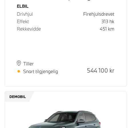
Drivstoff
ELBIL
Drivhjul
Firehjulsdrevet
Effekt
313
hk
Rekkevidde
451
km
Plass
Leveringstid
Tiller
Kontantpris
544 100
kr
Snart tilgjengelig
DEMOBIL