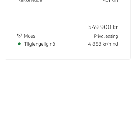
Kontantpris
549 900
kr
Plass
Leveringstid
Moss
Privatleasing
Tilgjengelig nå
4 883
kr/mnd
© BMW Norge 2026