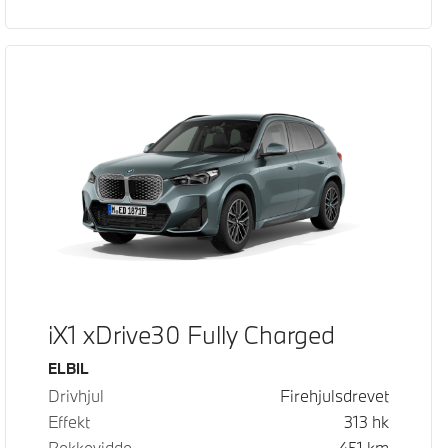
iX1 xDrive30 Fully Charged
Drivstoff
ELBIL
Drivhjul
Firehjulsdrevet
Effekt
313
hk
Rekkevidde
451
km