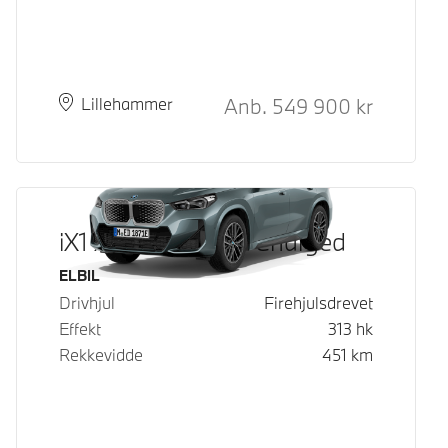
Kontantpris
Anb.
549 900
kr
Plass
Leveringstid
Lillehammer
iX1 xDrive30 Fully Charged
Drivstoff
ELBIL
Drivhjul
Firehjulsdrevet
Effekt
313
hk
Rekkevidde
451
km