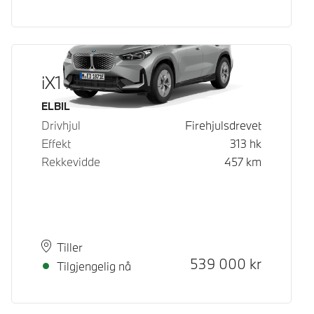
iX1 xDrive30
Drivstoff
ELBIL
Drivhjul
Firehjulsdrevet
Effekt
313
hk
Rekkevidde
457
km
Plass
Leveringstid
Tiller
Kontantpris
539 000
kr
Tilgjengelig nå