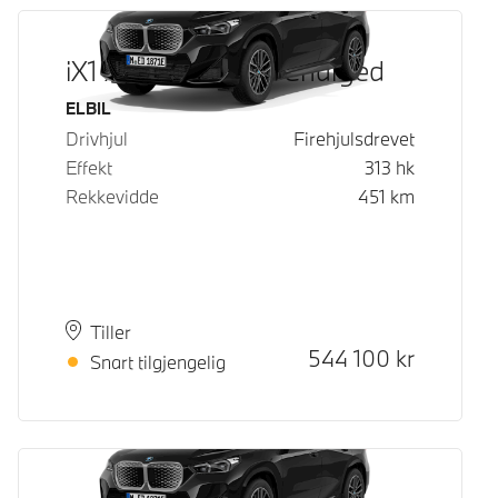
iX1 xDrive30 Fully Charged
Drivstoff
ELBIL
Drivhjul
Firehjulsdrevet
Effekt
313
hk
Rekkevidde
451
km
Plass
Leveringstid
Tiller
Kontantpris
544 100
kr
Snart tilgjengelig