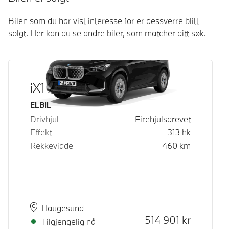
Bilen som du har vist interesse for er dessverre blitt
solgt. Her kan du se andre biler, som matcher ditt søk.
iX1 xDrive30
Drivstoff
ELBIL
Drivhjul
Firehjulsdrevet
Effekt
313
hk
Rekkevidde
460
km
Plass
Leveringstid
Haugesund
Kontantpris
514 901
kr
Tilgjengelig nå