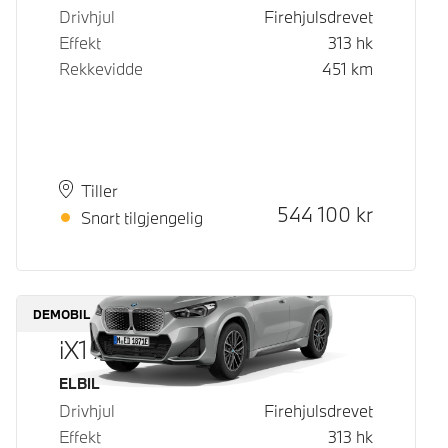
Drivhjul
Firehjulsdrevet
Effekt
313
hk
Rekkevidde
451
km
Plass
Leveringstid
Tiller
Kontantpris
544 100
kr
Snart tilgjengelig
DEMOBIL
iX1 xDrive30
Drivstoff
ELBIL
Drivhjul
Firehjulsdrevet
Effekt
313
hk