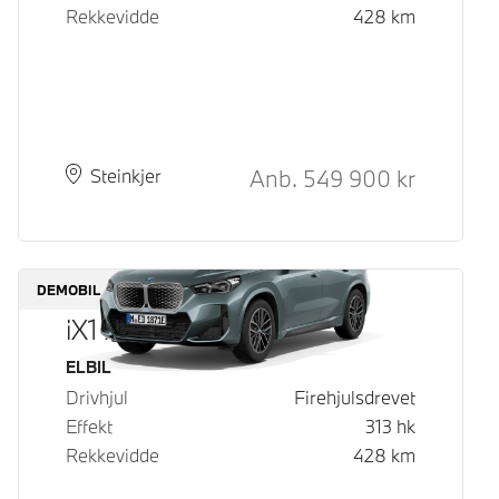
Rekkevidde
428
km
Kontantpris
Anb.
549 900
kr
Plass
Leveringstid
Steinkjer
DEMOBIL
iX1 xDrive30
Drivstoff
ELBIL
Drivhjul
Firehjulsdrevet
Effekt
313
hk
Rekkevidde
428
km