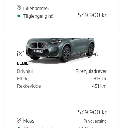
Plass
Leveringstid
Lillehammer
Kontantpris
549 900
kr
Tilgjengelig nå
iX1 xDrive30 Fully Charged
Drivstoff
ELBIL
Drivhjul
Firehjulsdrevet
Effekt
313
hk
Rekkevidde
451
km
Kontantpris
549 900
kr
Plass
Leveringstid
Moss
Privatleasing