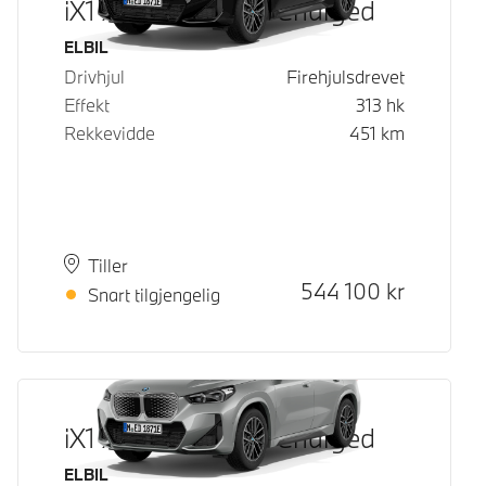
iX1 xDrive30 Fully Charged
Drivstoff
ELBIL
Drivhjul
Firehjulsdrevet
Effekt
313
hk
Rekkevidde
451
km
Plass
Leveringstid
Tiller
Kontantpris
544 100
kr
Snart tilgjengelig
iX1 xDrive30 Fully Charged
Drivstoff
ELBIL