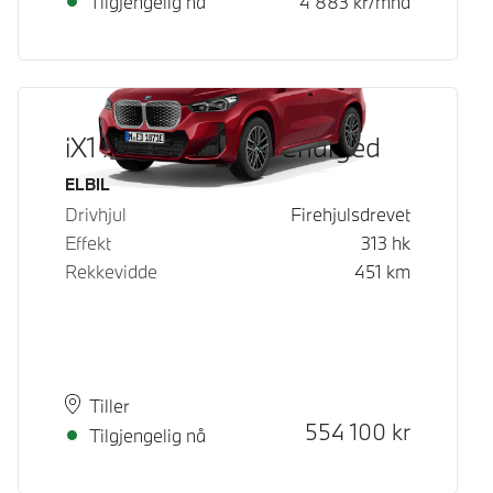
Tilgjengelig nå
4 883
kr/mnd
iX1 xDrive30 Fully Charged
Drivstoff
ELBIL
Drivhjul
Firehjulsdrevet
Effekt
313
hk
Rekkevidde
451
km
Plass
Leveringstid
Tiller
Kontantpris
554 100
kr
Tilgjengelig nå