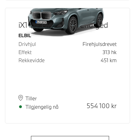
iX1 xDrive30 Fully Charged
Drivstoff
ELBIL
Drivhjul
Firehjulsdrevet
Effekt
313
hk
Rekkevidde
451
km
Plass
Leveringstid
Tiller
Kontantpris
554 100
kr
Tilgjengelig nå