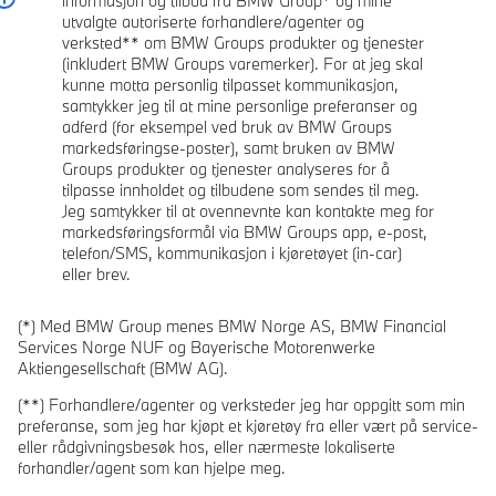
informasjon og tilbud fra BMW Group* og mine
Les mer
utvalgte autoriserte forhandlere/agenter og
verksted** om BMW Groups produkter og tjenester
(inkludert BMW Groups varemerker). For at jeg skal
kunne motta personlig tilpasset kommunikasjon,
samtykker jeg til at mine personlige preferanser og
adferd (for eksempel ved bruk av BMW Groups
markedsføringse-poster), samt bruken av BMW
Groups produkter og tjenester analyseres for å
tilpasse innholdet og tilbudene som sendes til meg.
Jeg samtykker til at ovennevnte kan kontakte meg for
markedsføringsformål via BMW Groups app, e-post,
telefon/SMS, kommunikasjon i kjøretøyet (in-car)
eller brev.
(*) Med BMW Group menes BMW Norge AS, BMW Financial
Services Norge NUF og Bayerische Motorenwerke
Aktiengesellschaft (BMW AG).
(**) Forhandlere/agenter og verksteder jeg har oppgitt som min
preferanse, som jeg har kjøpt et kjøretøy fra eller vært på service-
eller rådgivningsbesøk hos, eller nærmeste lokaliserte
forhandler/agent som kan hjelpe meg.