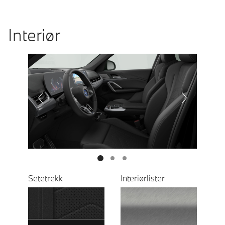
Interiør
Prevoius
Next
Setetrekk
Interiørlister