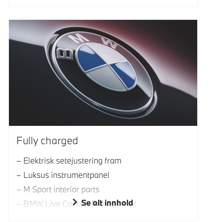
Fully charged
Elektrisk setejustering fram
Luksus instrumentpanel
M Sport interior parts
Se alt innhold
BMW Live Cockpit Professional