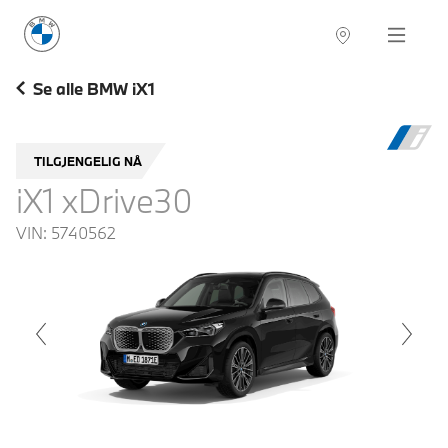
BMW Norge
Navigation
Se alle BMW iX1
TILGJENGELIG NÅ
iX1 xDrive30
VIN:
5740562
voius
Next