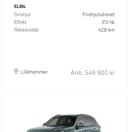
Drivstoff
ELBIL
Drivhjul
Firehjulsdrevet
Effekt
313
hk
Rekkevidde
428
km
Kontantpris
Anb.
549 900
kr
Plass
Leveringstid
Lillehammer