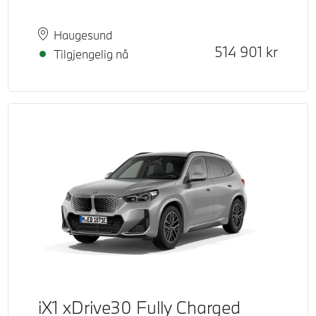
Plass
Leveringstid
Haugesund
Kontantpris
514 901
kr
Tilgjengelig nå
iX1 xDrive30 Fully Charged