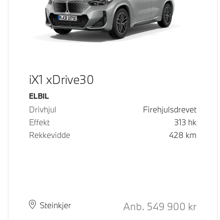
iX1 xDrive30
Drivstoff
ELBIL
Drivhjul
Firehjulsdrevet
Effekt
313
hk
Rekkevidde
428
km
Kontantpris
Anb.
549 900
kr
Plass
Leveringstid
Steinkjer