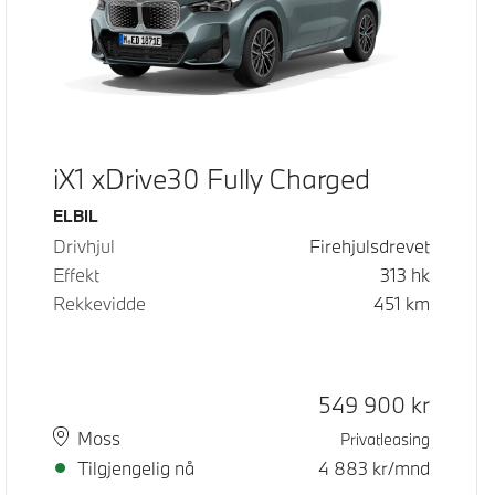
iX1 xDrive30 Fully Charged
Drivstoff
ELBIL
Drivhjul
Firehjulsdrevet
Effekt
313
hk
Rekkevidde
451
km
Kontantpris
549 900
kr
Plass
Leveringstid
Moss
Privatleasing
Tilgjengelig nå
4 883
kr/mnd