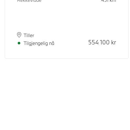
Plass
Leveringstid
Tiller
Kontantpris
554 100
kr
Tilgjengelig nå
© BMW Norge 2026