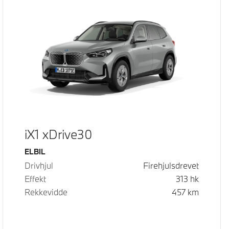
iX1 xDrive30
Drivstoff
ELBIL
Drivhjul
Firehjulsdrevet
Effekt
313
hk
Rekkevidde
457
km