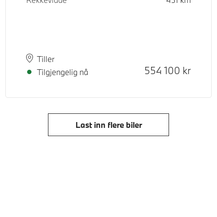
Plass
Leveringstid
Tiller
Kontantpris
554 100
kr
Tilgjengelig nå
Last inn flere biler