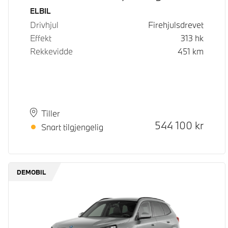
Drivstoff
ELBIL
Drivhjul
Firehjulsdrevet
Effekt
313
hk
Rekkevidde
451
km
Plass
Leveringstid
Tiller
Kontantpris
544 100
kr
Snart tilgjengelig
DEMOBIL