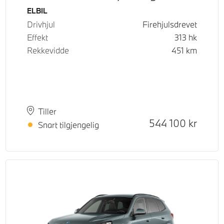
Drivstoff
ELBIL
Drivhjul
Firehjulsdrevet
Effekt
313
hk
Rekkevidde
451
km
Plass
Leveringstid
Tiller
Kontantpris
544 100
kr
Snart tilgjengelig