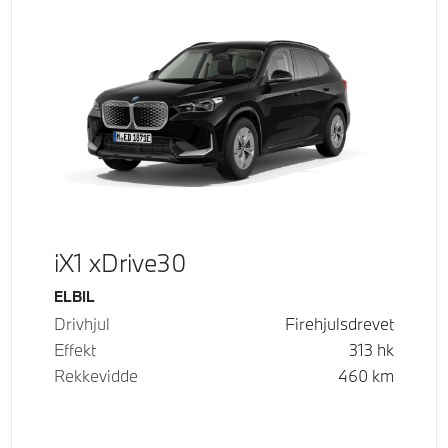
iX1 xDrive30
Drivstoff
ELBIL
Drivhjul
Firehjulsdrevet
Effekt
313
hk
Rekkevidde
460
km