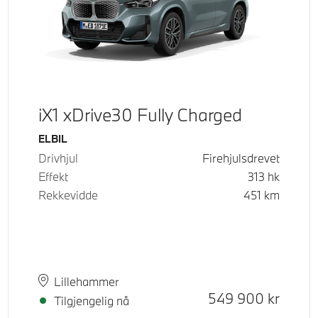
iX1 xDrive30 Fully Charged
Drivstoff
ELBIL
Drivhjul
Firehjulsdrevet
Effekt
313
hk
Rekkevidde
451
km
Plass
Leveringstid
Lillehammer
Kontantpris
549 900
kr
Tilgjengelig nå