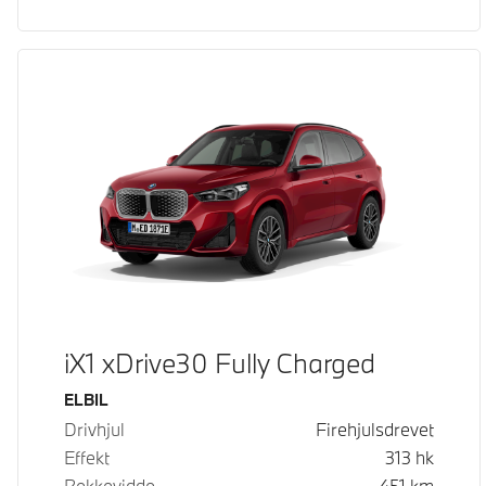
iX1 xDrive30 Fully Charged
Drivstoff
ELBIL
Drivhjul
Firehjulsdrevet
Effekt
313
hk
Rekkevidde
451
km