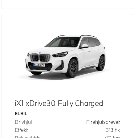
iX1 xDrive30 Fully Charged
Drivstoff
ELBIL
Drivhjul
Firehjulsdrevet
Effekt
313
hk
Rekkevidde
451
km