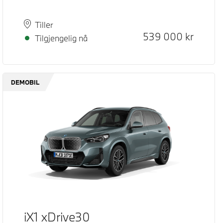
Plass
Leveringstid
Tiller
Kontantpris
539 000
kr
Tilgjengelig nå
DEMOBIL
iX1 xDrive30