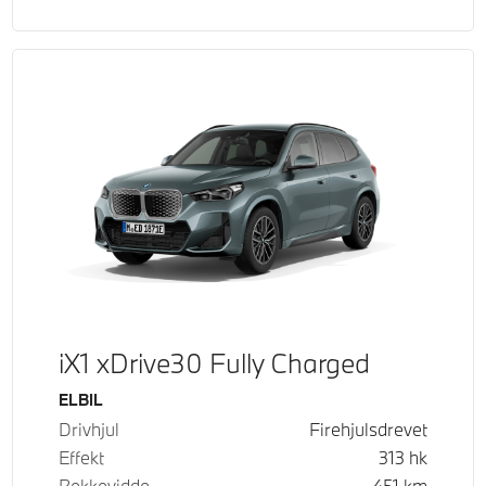
iX1 xDrive30 Fully Charged
Drivstoff
ELBIL
Drivhjul
Firehjulsdrevet
Effekt
313
hk
Rekkevidde
451
km