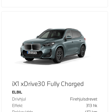
iX1 xDrive30 Fully Charged
Drivstoff
ELBIL
Drivhjul
Firehjulsdrevet
Effekt
313
hk
Rekkevidde
451
km