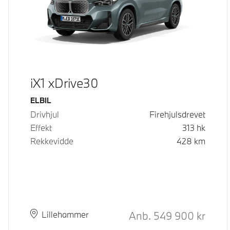
iX1 xDrive30
Drivstoff
ELBIL
Drivhjul
Firehjulsdrevet
Effekt
313
hk
Rekkevidde
428
km
Kontantpris
Anb.
549 900
kr
Plass
Leveringstid
Lillehammer