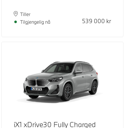
Plass
Leveringstid
Tiller
Kontantpris
539 000
kr
Tilgjengelig nå
iX1 xDrive30 Fully Charged