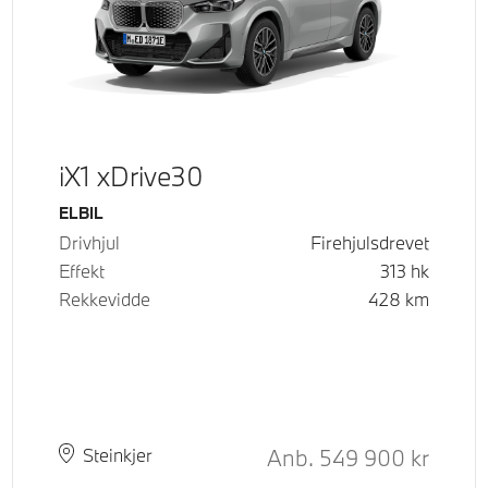
iX1 xDrive30
Drivstoff
ELBIL
Drivhjul
Firehjulsdrevet
Effekt
313
hk
Rekkevidde
428
km
Kontantpris
Anb.
549 900
kr
Plass
Leveringstid
Steinkjer