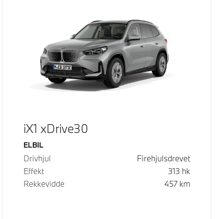
iX1 xDrive30
Drivstoff
ELBIL
Drivhjul
Firehjulsdrevet
Effekt
313
hk
Rekkevidde
457
km