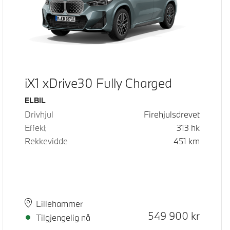
iX1 xDrive30 Fully Charged
Drivstoff
ELBIL
Drivhjul
Firehjulsdrevet
Effekt
313
hk
Rekkevidde
451
km
Plass
Leveringstid
Lillehammer
Kontantpris
549 900
kr
Tilgjengelig nå