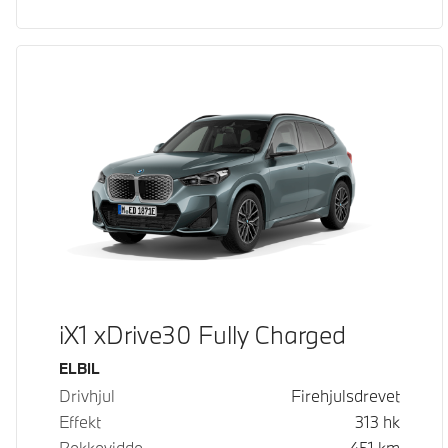
iX1 xDrive30 Fully Charged
Drivstoff
ELBIL
Drivhjul
Firehjulsdrevet
Effekt
313
hk
Rekkevidde
451
km