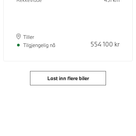
Plass
Leveringstid
Tiller
Kontantpris
554 100
kr
Tilgjengelig nå
Last inn flere biler