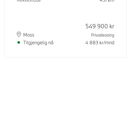
Kontantpris
549 900
kr
Plass
Leveringstid
Moss
Privatleasing
Tilgjengelig nå
4 883
kr/mnd
© BMW Norge 2026