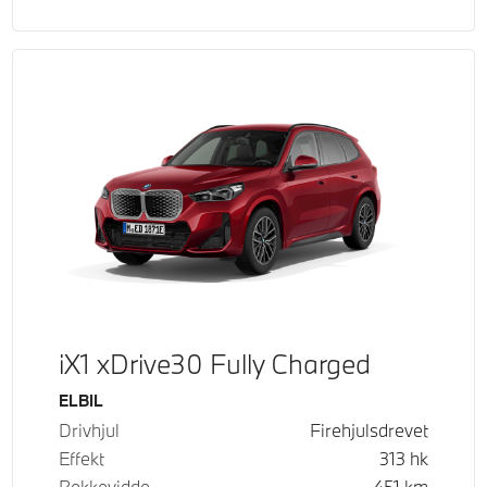
iX1 xDrive30 Fully Charged
Drivstoff
ELBIL
Drivhjul
Firehjulsdrevet
Effekt
313
hk
Rekkevidde
451
km