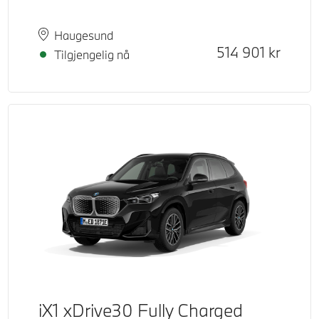
Plass
Leveringstid
Haugesund
Kontantpris
514 901
kr
Tilgjengelig nå
iX1 xDrive30 Fully Charged