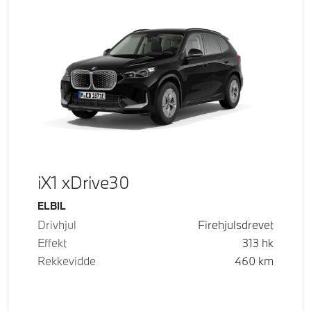
iX1 xDrive30
Drivstoff
ELBIL
Drivhjul
Firehjulsdrevet
Effekt
313
hk
Rekkevidde
460
km