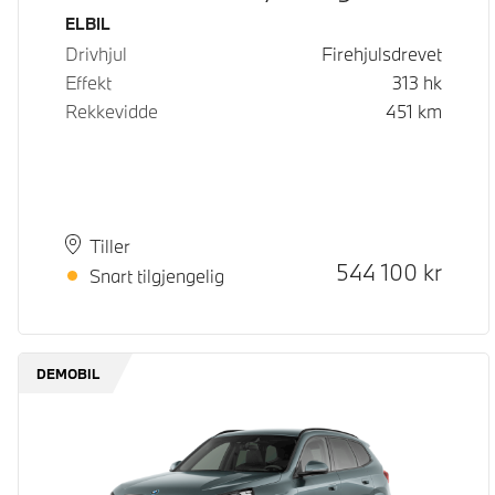
Drivstoff
ELBIL
Drivhjul
Firehjulsdrevet
Effekt
313
hk
Rekkevidde
451
km
Plass
Leveringstid
Tiller
Kontantpris
544 100
kr
Snart tilgjengelig
DEMOBIL