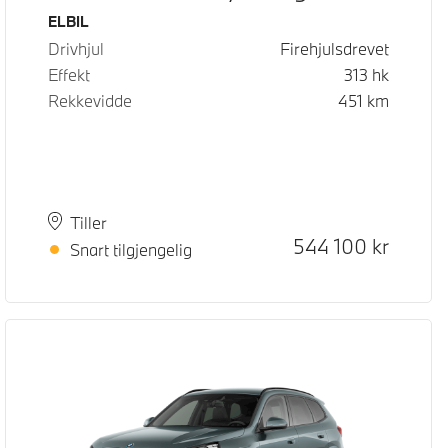
Drivstoff
ELBIL
Drivhjul
Firehjulsdrevet
Effekt
313
hk
Rekkevidde
451
km
Plass
Leveringstid
Tiller
Kontantpris
544 100
kr
Snart tilgjengelig