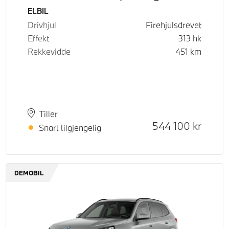
Drivstoff
ELBIL
Drivhjul
Firehjulsdrevet
Effekt
313
hk
Rekkevidde
451
km
Plass
Leveringstid
Tiller
Kontantpris
544 100
kr
Snart tilgjengelig
DEMOBIL