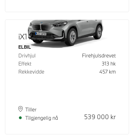
iX1 xDrive30
Drivstoff
ELBIL
Drivhjul
Firehjulsdrevet
Effekt
313
hk
Rekkevidde
457
km
Plass
Leveringstid
Tiller
Kontantpris
539 000
kr
Tilgjengelig nå