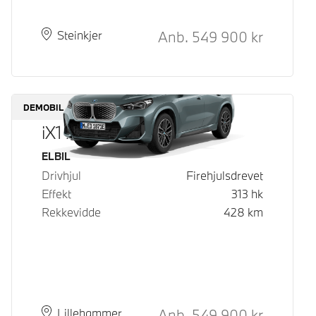
Kontantpris
Anb.
549 900
kr
Plass
Leveringstid
Steinkjer
DEMOBIL
iX1 xDrive30
Drivstoff
ELBIL
Drivhjul
Firehjulsdrevet
Effekt
313
hk
Rekkevidde
428
km
Kontantpris
Anb.
549 900
kr
Plass
Leveringstid
Lillehammer