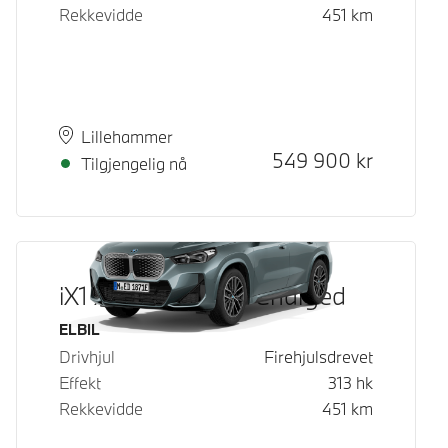
Rekkevidde
451
km
Plass
Leveringstid
Lillehammer
Kontantpris
549 900
kr
Tilgjengelig nå
iX1 xDrive30 Fully Charged
Drivstoff
ELBIL
Drivhjul
Firehjulsdrevet
Effekt
313
hk
Rekkevidde
451
km