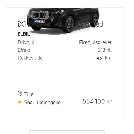
iX1 xDrive30 Fully Charged
Drivstoff
ELBIL
Drivhjul
Firehjulsdrevet
Effekt
313
hk
Rekkevidde
451
km
Plass
Leveringstid
Tiller
Kontantpris
554 100
kr
Snart tilgjengelig