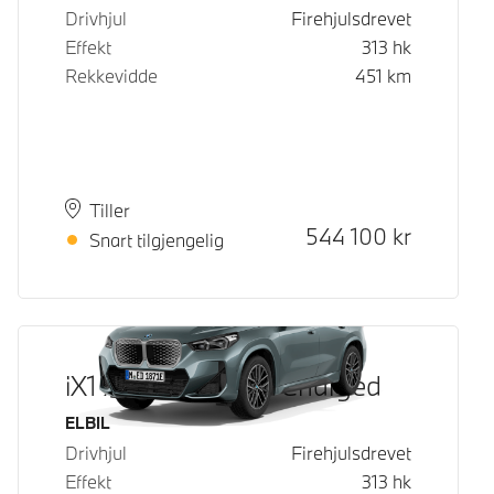
Drivhjul
Firehjulsdrevet
Effekt
313
hk
Rekkevidde
451
km
Plass
Leveringstid
Tiller
Kontantpris
544 100
kr
Snart tilgjengelig
iX1 xDrive30 Fully Charged
Drivstoff
ELBIL
Drivhjul
Firehjulsdrevet
Effekt
313
hk