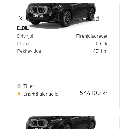
iX1 xDrive30 Fully Charged
Drivstoff
ELBIL
Drivhjul
Firehjulsdrevet
Effekt
313
hk
Rekkevidde
451
km
Plass
Leveringstid
Tiller
Kontantpris
544 100
kr
Snart tilgjengelig