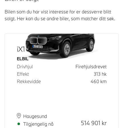
Bilen som du har vist interesse for er dessverre blitt
solgt. Her kan du se andre biler, som matcher ditt søk.
iX1 xDrive30
Drivstoff
ELBIL
Drivhjul
Firehjulsdrevet
Effekt
313
hk
Rekkevidde
460
km
Plass
Leveringstid
Haugesund
Kontantpris
514 901
kr
Tilgjengelig nå