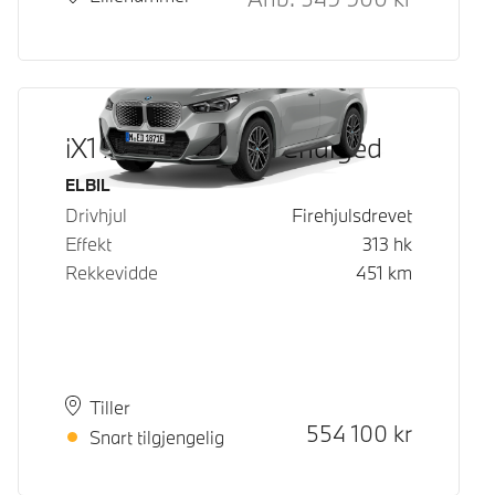
iX1 xDrive30 Fully Charged
Drivstoff
ELBIL
Drivhjul
Firehjulsdrevet
Effekt
313
hk
Rekkevidde
451
km
Plass
Leveringstid
Tiller
Kontantpris
554 100
kr
Snart tilgjengelig