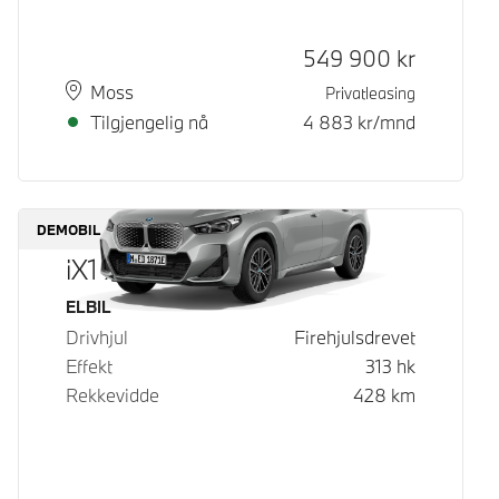
Kontantpris
549 900
kr
Plass
Leveringstid
Moss
Privatleasing
Tilgjengelig nå
4 883
kr/mnd
DEMOBIL
iX1 xDrive30
Drivstoff
ELBIL
Drivhjul
Firehjulsdrevet
Effekt
313
hk
Rekkevidde
428
km