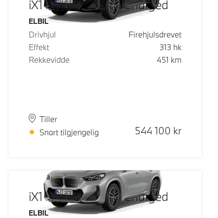
iX1 xDrive30 Fully Charged
Drivstoff
ELBIL
Drivhjul
Firehjulsdrevet
Effekt
313
hk
Rekkevidde
451
km
Plass
Leveringstid
Tiller
Kontantpris
544 100
kr
Snart tilgjengelig
iX1 xDrive30 Fully Charged
Drivstoff
ELBIL