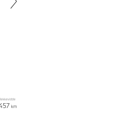
Next
Rekkevidde
457
km