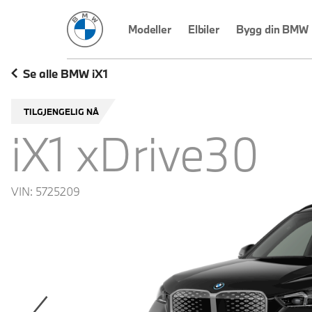
BMW Norge
Modeller
Elbiler
Bygg din BMW
Se alle BMW iX1
TILGJENGELIG NÅ
iX1 xDrive30
VIN:
5725209
revoius