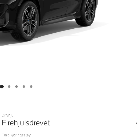
Drivhjul
Firehjulsdrevet
Forbikjøringsstøy