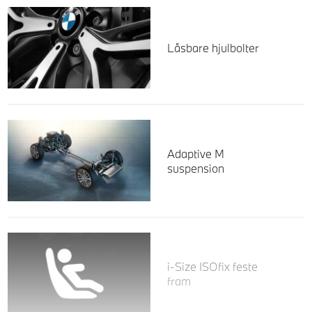
Låsbare hjulbolter
Adaptive M
suspension
i-Size ISOfix feste
fram