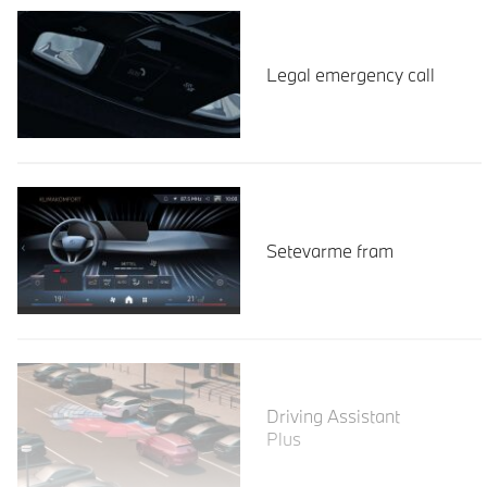
Legal emergency call
Setevarme fram
Les mer
Driving Assistant
Plus