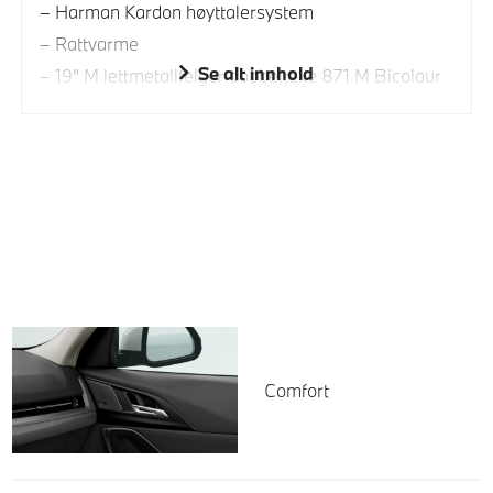
Harman Kardon høyttalersystem
Rattvarme
Se alt innhold
19" M lettmetallfelger dobbelteke 871 M Bicolour
Comfort