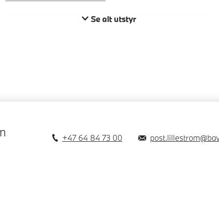
Se alt utstyr
øm
+47 64 84 73 00
post.lillestrom@ba