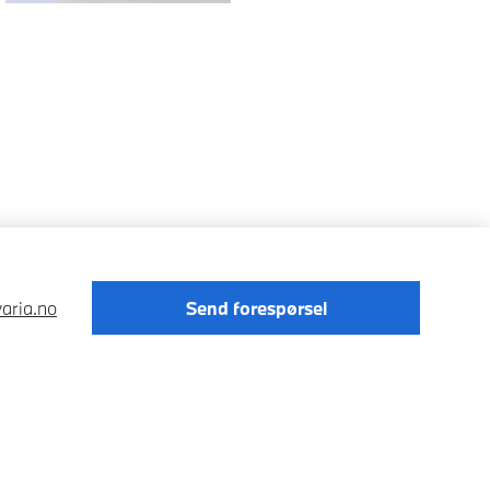
varia.no
Send forespørsel
Förordningen om digitale tjenester
Data Privacy
Cookies