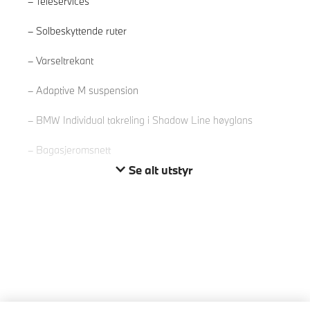
Teleservices
Solbeskyttende ruter
Les mer
Varseltrekant
Adaptive M suspension
BMW Individual takreling i Shadow Line høyglans
Bagasjeromsnett
Se alt utstyr