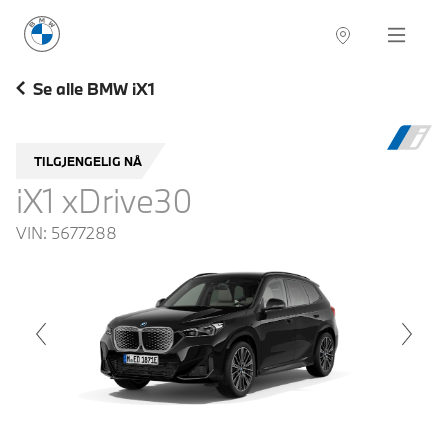
BMW Norge
Navigation
Se alle BMW iX1
TILGJENGELIG NÅ
iX1 xDrive30
VIN:
5677288
voius
Next