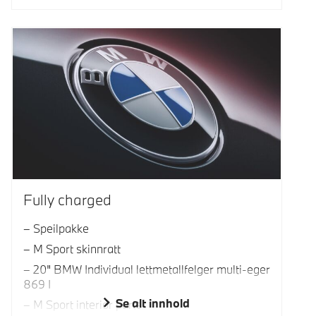
Fully charged
Speilpakke
M Sport skinnratt
20" BMW Individual lettmetallfelger multi-eger
869 I
Se alt innhold
M Sport interior parts