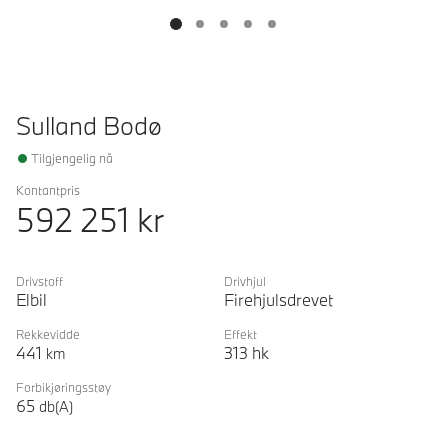
Sulland Bodø
Tilgjengelig nå
Kontantpris
592 251
kr
Drivstoff
Drivhjul
Elbil
Firehjulsdrevet
Rekkevidde
Effekt
441
313
hk
km
Forbikjøringsstøy
65
db(A)