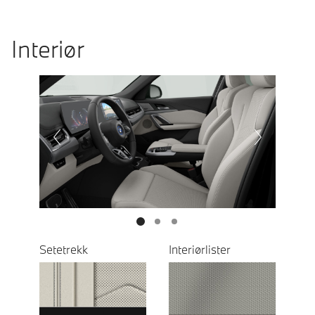
Interiør
Prevoius
Next
Setetrekk
Interiørlister