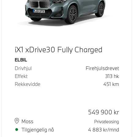
iX1 xDrive30 Fully Charged
Drivstoff
ELBIL
Drivhjul
Firehjulsdrevet
Effekt
313
hk
Rekkevidde
451
km
Kontantpris
549 900
kr
Plass
Leveringstid
Moss
Privatleasing
Tilgjengelig nå
4 883
kr/mnd