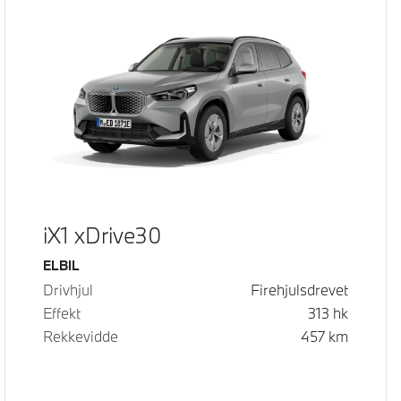
iX1 xDrive30
Drivstoff
ELBIL
Drivhjul
Firehjulsdrevet
Effekt
313
hk
Rekkevidde
457
km