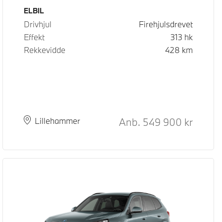
Drivstoff
ELBIL
Drivhjul
Firehjulsdrevet
Effekt
313
hk
Rekkevidde
428
km
Kontantpris
Anb.
549 900
kr
Plass
Leveringstid
Lillehammer