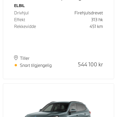
Drivstoff
ELBIL
Drivhjul
Firehjulsdrevet
Effekt
313
hk
Rekkevidde
451
km
Plass
Leveringstid
Tiller
Kontantpris
544 100
kr
Snart tilgjengelig