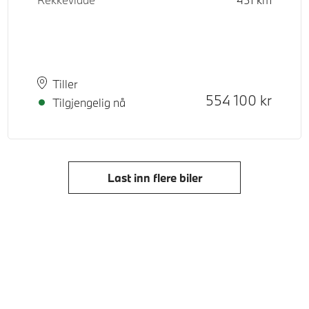
Plass
Leveringstid
Tiller
Kontantpris
554 100
kr
Tilgjengelig nå
Last inn flere biler