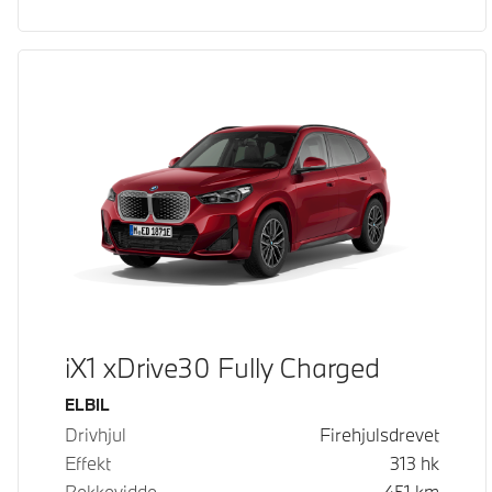
iX1 xDrive30 Fully Charged
Drivstoff
ELBIL
Drivhjul
Firehjulsdrevet
Effekt
313
hk
Rekkevidde
451
km