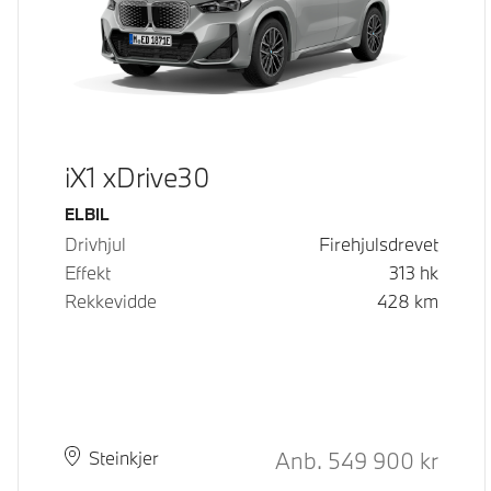
iX1 xDrive30
Drivstoff
ELBIL
Drivhjul
Firehjulsdrevet
Effekt
313
hk
Rekkevidde
428
km
Kontantpris
Anb.
549 900
kr
Plass
Leveringstid
Steinkjer