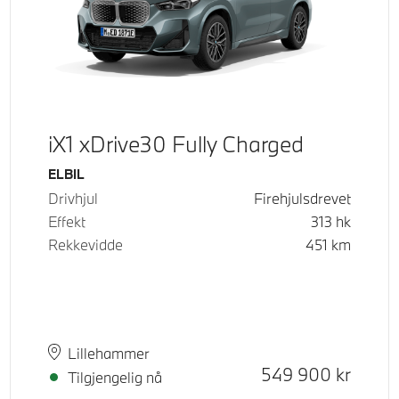
iX1 xDrive30 Fully Charged
Drivstoff
ELBIL
Drivhjul
Firehjulsdrevet
Effekt
313
hk
Rekkevidde
451
km
Plass
Leveringstid
Lillehammer
Kontantpris
549 900
kr
Tilgjengelig nå