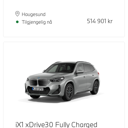
Plass
Leveringstid
Haugesund
Kontantpris
514 901
kr
Tilgjengelig nå
iX1 xDrive30 Fully Charged