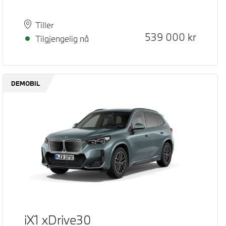
Plass
Leveringstid
Tiller
Kontantpris
539 000
kr
Tilgjengelig nå
DEMOBIL
iX1 xDrive30