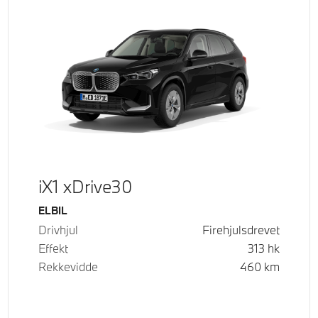
iX1 xDrive30
Drivstoff
ELBIL
Drivhjul
Firehjulsdrevet
Effekt
313
hk
Rekkevidde
460
km