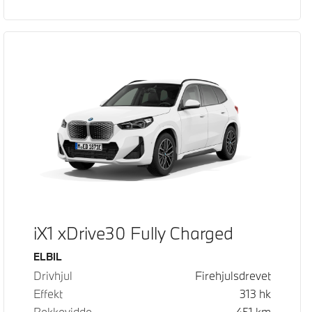
iX1 xDrive30 Fully Charged
Drivstoff
ELBIL
Drivhjul
Firehjulsdrevet
Effekt
313
hk
Rekkevidde
451
km