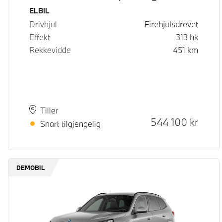
Drivstoff
ELBIL
Drivhjul
Firehjulsdrevet
Effekt
313
hk
Rekkevidde
451
km
Plass
Leveringstid
Tiller
Kontantpris
544 100
kr
Snart tilgjengelig
DEMOBIL