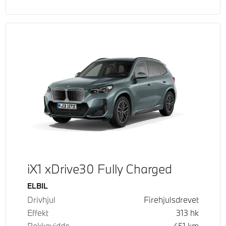
iX1 xDrive30 Fully Charged
Drivstoff
ELBIL
Drivhjul
Firehjulsdrevet
Effekt
313
hk
Rekkevidde
451
km