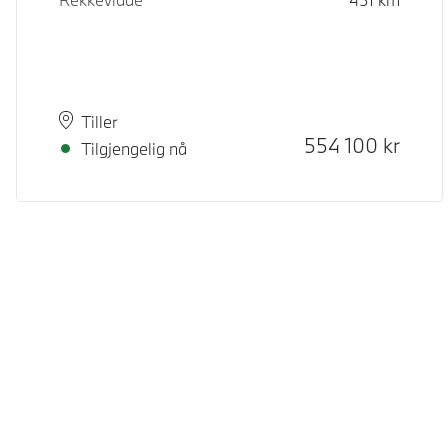
Plass
Leveringstid
Tiller
Kontantpris
554 100
kr
Tilgjengelig nå
© BMW Norge 2026