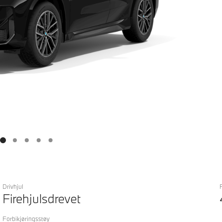
Drivhjul
Firehjulsdrevet
Forbikjøringsstøy