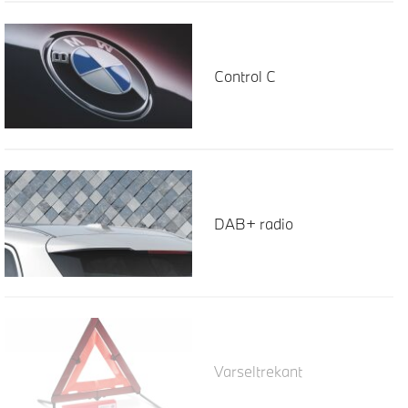
Control C
DAB+ radio
Varseltrekant