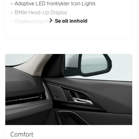
Adaptive LED frontlykter Icon Lights
BMW Head-Up Display
Se alt innhold
Oppbevaring for trådløs lading
Comfort