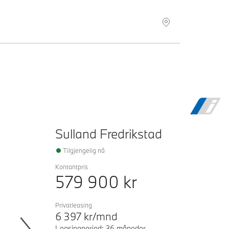
Sulland Fredrikstad
Tilgjengelig nå
Kontantpris
579 900
kr
Privatleasing
6 397
kr/mnd
Leasingperiod: 36 måneder