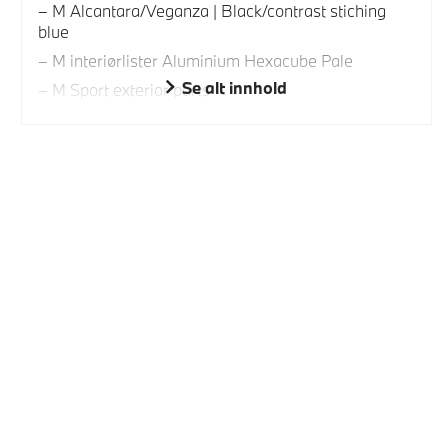
M Alcantara/Veganza | Black/contrast stiching
blue
M interiørlister Aluminium Hexacube Pale
Se alt innhold
M Sport exterior parts