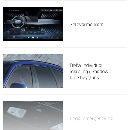
Setevarme fram
BMW Individual
takreling i Shadow
Line høyglans
Legal emergency call