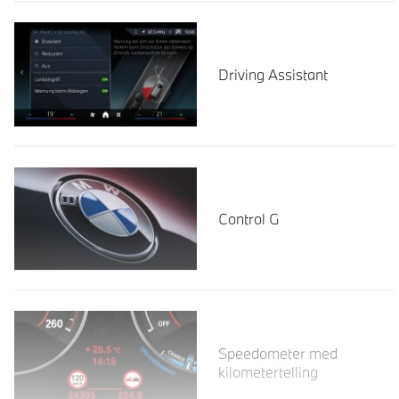
Driving Assistant
Control G
Les mer
Speedometer med
kilometertelling