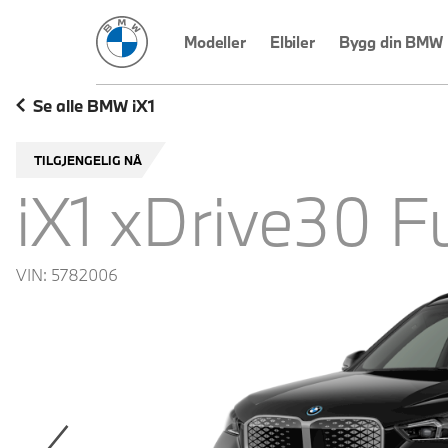
BMW Norge
Modeller
Elbiler
Bygg din BMW
Se alle BMW iX1
TILGJENGELIG NÅ
iX1 xDrive30 F
VIN:
5782006
revoius