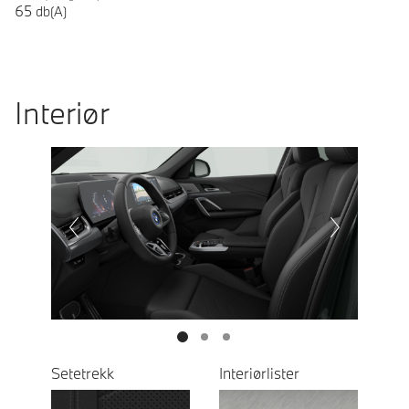
65
db(A)
Interiør
Prevoius
Next
Setetrekk
Interiørlister