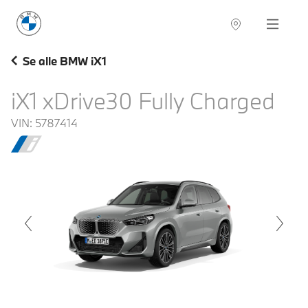
BMW Norge
Navigation
Se alle BMW iX1
iX1 xDrive30 Fully Charged
VIN:
5787414
voius
Next