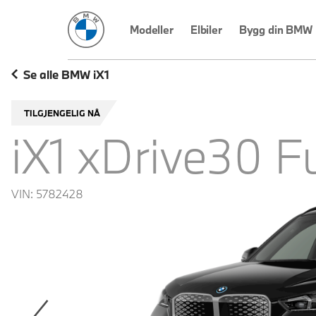
BMW Norge
Modeller
Elbiler
Bygg din BMW
Se alle BMW iX1
TILGJENGELIG NÅ
iX1 xDrive30 F
VIN:
5782428
revoius