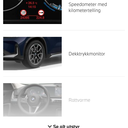
Speedometer med
kilometertelling
Dekktrykkmonitor
Rattvarme
Se alt utstyr