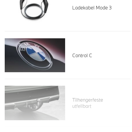
Ladekabel Mode 3
Control C
Les mer
Tilhengerfeste
utfellbart