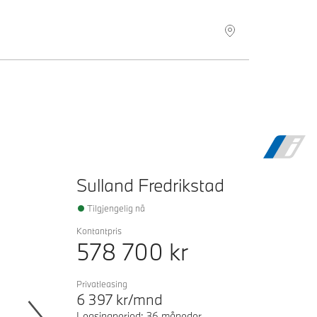
Sulland Fredrikstad
Tilgjengelig nå
Kontantpris
578 700
kr
Privatleasing
6 397
kr/mnd
Leasingperiod: 36 måneder