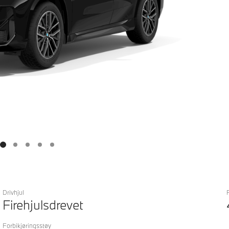
Drivhjul
Firehjulsdrevet
Forbikjøringsstøy