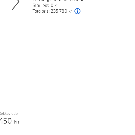
Startleie: 0 kr
Totalpris: 235 780 kr
Next
Forklaring
Rekkevidde
450
km