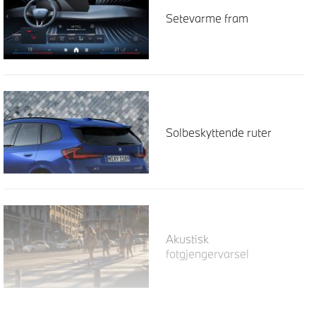
Setevarme fram
Solbeskyttende ruter
Akustisk
fotgjengervarsel