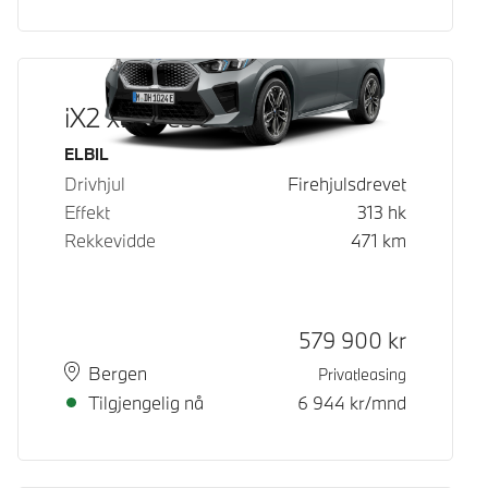
iX2 xDrive30
Drivstoff
ELBIL
Drivhjul
Firehjulsdrevet
Effekt
313
hk
Rekkevidde
471
km
Kontantpris
579 900
kr
Plass
Leveringstid
Bergen
Privatleasing
Tilgjengelig nå
6 944
kr/mnd