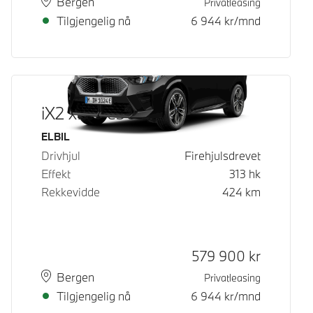
Plass
Leveringstid
Bergen
Privatleasing
Tilgjengelig nå
6 944
kr/mnd
iX2 xDrive30
Drivstoff
ELBIL
Drivhjul
Firehjulsdrevet
Effekt
313
hk
Rekkevidde
424
km
Kontantpris
579 900
kr
Plass
Leveringstid
Bergen
Privatleasing
Tilgjengelig nå
6 944
kr/mnd