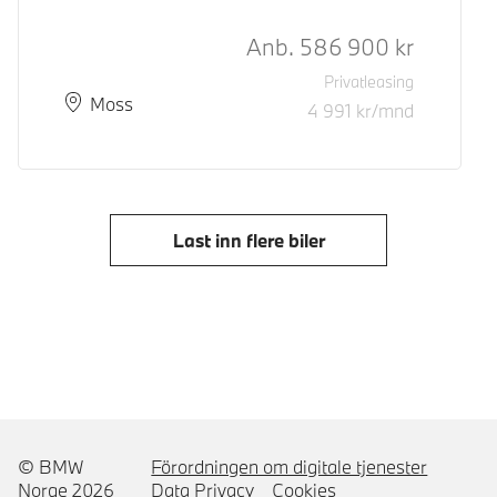
Kontantpris
Anb.
586 900
kr
Privatleasing
Plass
Leveringstid
Moss
4 991
kr/mnd
Last inn flere biler
© BMW
Förordningen om digitale tjenester
Norge 2026
Data Privacy
Cookies