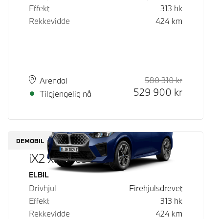
Effekt
313
hk
Rekkevidde
424
km
580 310
kr
Veiledende
Kontantpri
Plass
Leveringstid
Arendal
529 900
kr
Tilgjengelig nå
DEMOBIL
iX2 xDrive30
Drivstoff
ELBIL
Drivhjul
Firehjulsdrevet
Effekt
313
hk
Rekkevidde
424
km