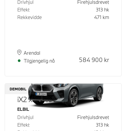
Drivhjul
Firehjulsdrevet
Effekt
313
hk
Rekkevidde
471
km
Plass
Leveringstid
Arendal
Kontantpris
584 900
kr
Tilgjengelig nå
DEMOBIL
iX2 xDrive30
Drivstoff
ELBIL
Drivhjul
Firehjulsdrevet
Effekt
313
hk