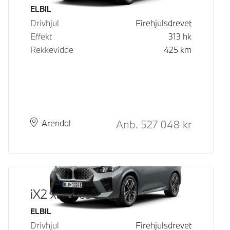
Drivstoff
ELBIL
Drivhjul
Firehjulsdrevet
Effekt
313
hk
Rekkevidde
425
km
Kontantpris
Anb.
527 048
kr
Plass
Leveringstid
Arendal
iX2 xDrive30
Drivstoff
ELBIL
Drivhjul
Firehjulsdrevet