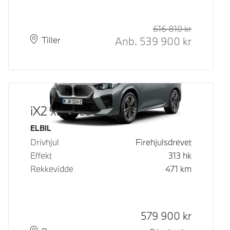
616 810
kr
Veiledende
Kontantpri
Anb.
539 900
kr
Plass
Leveringstid
Tiller
iX2 xDrive30
Drivstoff
ELBIL
Drivhjul
Firehjulsdrevet
Effekt
313
hk
Rekkevidde
471
km
Kontantpris
579 900
kr