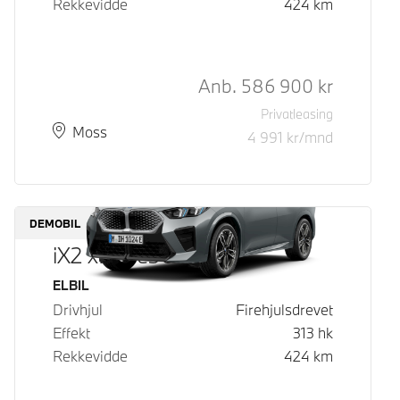
Rekkevidde
424
km
Kontantpris
Anb.
586 900
kr
Privatleasing
Plass
Leveringstid
Moss
4 991
kr/mnd
DEMOBIL
iX2 xDrive30
Drivstoff
ELBIL
Drivhjul
Firehjulsdrevet
Effekt
313
hk
Rekkevidde
424
km