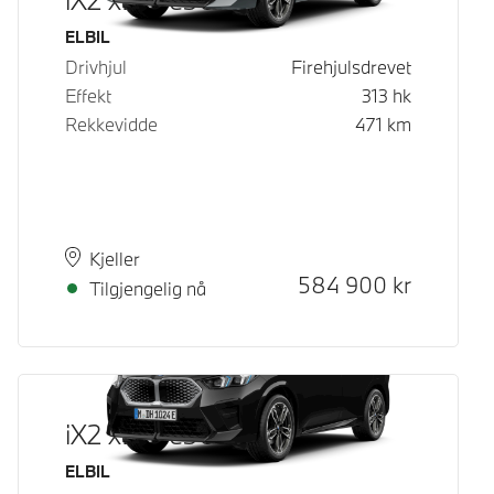
Drivstoff
ELBIL
Drivhjul
Firehjulsdrevet
Effekt
313
hk
Rekkevidde
471
km
Plass
Leveringstid
Kjeller
Kontantpris
584 900
kr
Tilgjengelig nå
iX2 xDrive30
Drivstoff
ELBIL