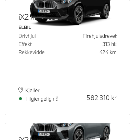
iX2 xDrive30
Drivstoff
ELBIL
Drivhjul
Firehjulsdrevet
Effekt
313
hk
Rekkevidde
424
km
Plass
Leveringstid
Kjeller
Kontantpris
582 310
kr
Tilgjengelig nå
iX2 xDrive30