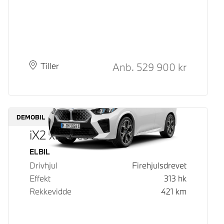
Kontantpris
Anb.
529 900
kr
Plass
Leveringstid
Tiller
DEMOBIL
iX2 xDrive30
Drivstoff
ELBIL
Drivhjul
Firehjulsdrevet
Effekt
313
hk
Rekkevidde
421
km