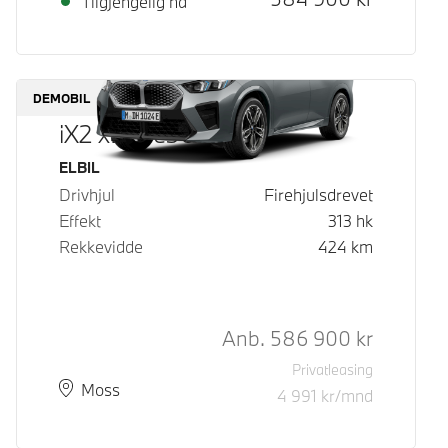
Tilgjengelig nå
DEMOBIL
iX2 xDrive30
Drivstoff
ELBIL
Drivhjul
Firehjulsdrevet
Effekt
313
hk
Rekkevidde
424
km
Kontantpris
Anb.
586 900
kr
Privatleasing
Plass
Leveringstid
Moss
4 991
kr/mnd