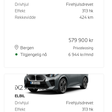
Drivhjul
Firehjulsdrevet
Effekt
313
hk
Rekkevidde
424
km
Kontantpris
579 900
kr
Plass
Leveringstid
Bergen
Privatleasing
Tilgjengelig nå
6 944
kr/mnd
iX2 xDrive30
Drivstoff
ELBIL
Drivhjul
Firehjulsdrevet
Effekt
313
hk