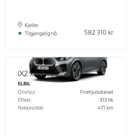
Plass
Leveringstid
Kjeller
Kontantpris
582 310
kr
Tilgjengelig nå
iX2 xDrive30
Drivstoff
ELBIL
Drivhjul
Firehjulsdrevet
Effekt
313
hk
Rekkevidde
471
km