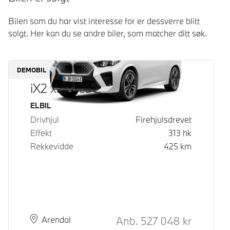
Bilen som du har vist interesse for er dessverre blitt
solgt. Her kan du se andre biler, som matcher ditt søk.
DEMOBIL
iX2 xDrive30
Drivstoff
ELBIL
Drivhjul
Firehjulsdrevet
Effekt
313
hk
Rekkevidde
425
km
Kontantpris
Anb.
527 048
kr
Plass
Leveringstid
Arendal