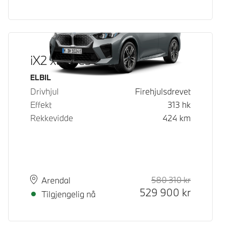
iX2 xDrive30
Drivstoff
ELBIL
Drivhjul
Firehjulsdrevet
Effekt
313
hk
Rekkevidde
424
km
580 310
kr
Veiledende
Kontantpri
Plass
Leveringstid
Arendal
529 900
kr
Tilgjengelig nå