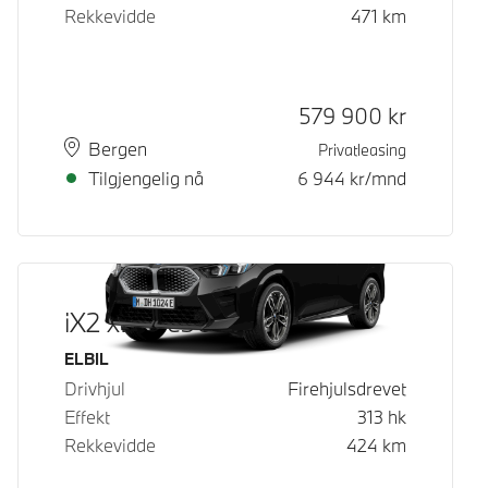
Rekkevidde
471
km
Kontantpris
579 900
kr
Plass
Leveringstid
Bergen
Privatleasing
Tilgjengelig nå
6 944
kr/mnd
iX2 xDrive30
Drivstoff
ELBIL
Drivhjul
Firehjulsdrevet
Effekt
313
hk
Rekkevidde
424
km