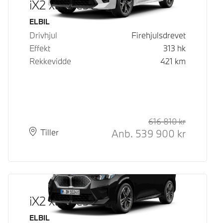
iX2 xDrive30
Drivstoff
ELBIL
Drivhjul
Firehjulsdrevet
Effekt
313
hk
Rekkevidde
421
km
616 810
kr
Veiledende
Kontantpri
Anb.
539 900
kr
Plass
Leveringstid
Tiller
iX2 xDrive30
Drivstoff
ELBIL