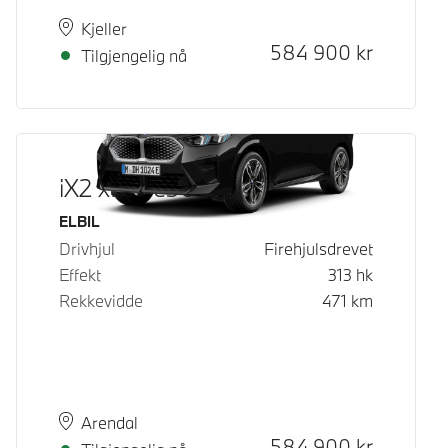
Plass
Leveringstid
Kjeller
Kontantpris
584 900
kr
Tilgjengelig nå
iX2 xDrive30
Drivstoff
ELBIL
Drivhjul
Firehjulsdrevet
Effekt
313
hk
Rekkevidde
471
km
Plass
Leveringstid
Arendal
Kontantpris
584 900
kr