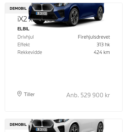
DEMOBIL
iX2 xDrive30
Drivstoff
ELBIL
Drivhjul
Firehjulsdrevet
Effekt
313
hk
Rekkevidde
424
km
Kontantpris
Anb.
529 900
kr
Plass
Leveringstid
Tiller
DEMOBIL