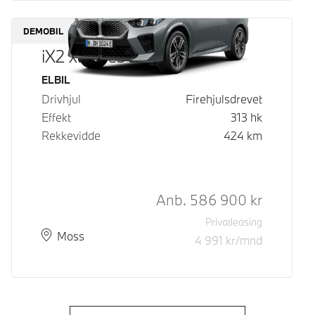
DEMOBIL
iX2 xDrive30
Drivstoff
ELBIL
Drivhjul
Firehjulsdrevet
Effekt
313
hk
Rekkevidde
424
km
Kontantpris
Anb.
586 900
kr
Privatleasing
Plass
Leveringstid
Moss
4 991
kr/mnd