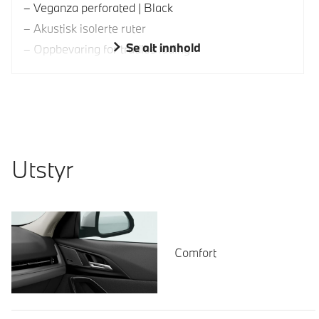
Veganza perforated | Black
Akustisk isolerte ruter
Se alt innhold
Oppbevaring for trådløs lading
Utstyr
Comfort