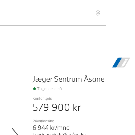
Jæger Sentrum Åsane
Tilgjengelig nå
Kontantpris
579 900
kr
Privatleasing
6 944
kr/mnd
Leasingperiod: 36 måneder