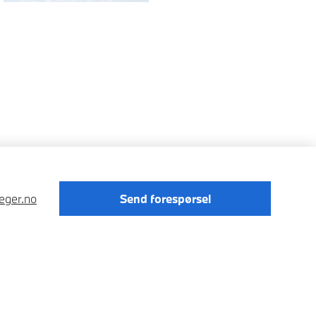
eger.no
Send forespørsel
Förordningen om digitale tjenester
Data Privacy
Cookies