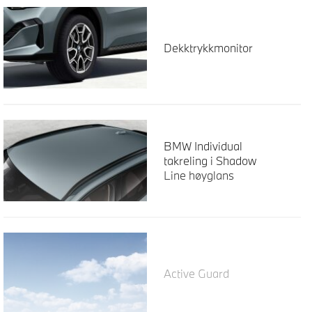
Dekktrykkmonitor
BMW Individual
takreling i Shadow
Line høyglans
Active Guard