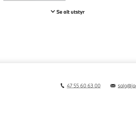
Se alt utstyr
47 55 60 63 00
salg@ja