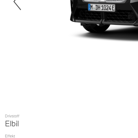
Drivstoff
Elbil
Effekt