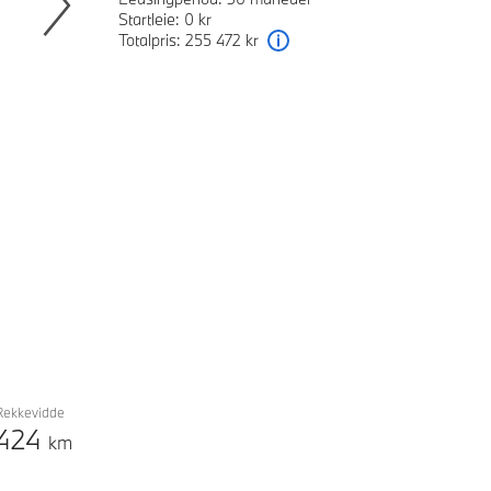
Startleie: 0 kr
Totalpris: 255 472 kr
Next
Forklaring
Rekkevidde
424
km