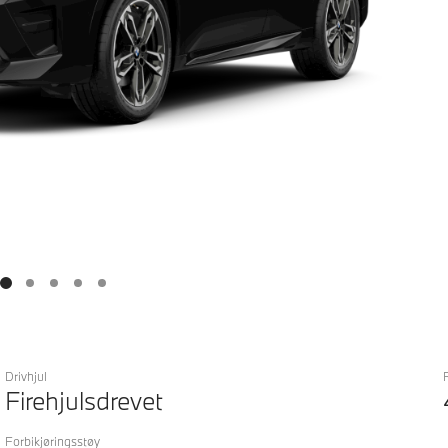
Drivhjul
Firehjulsdrevet
Forbikjøringsstøy