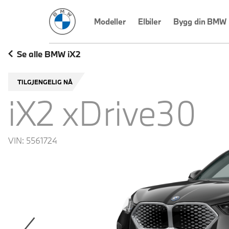
BMW Norge
Modeller
Elbiler
Bygg din BMW
Se alle BMW iX2
TILGJENGELIG NÅ
iX2 xDrive30
VIN:
5561724
revoius