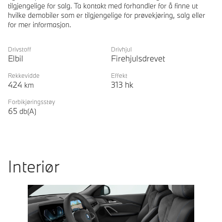
tilgjengelige for salg. Ta kontakt med forhandler for å finne ut
hvilke demobiler som er tilgjengelige for prøvekjøring, salg eller
for mer informasjon.
Drivstoff
Drivhjul
Elbil
Firehjulsdrevet
Rekkevidde
Effekt
424
313
hk
km
Forbikjøringsstøy
65
db(A)
Interiør
Prevoius