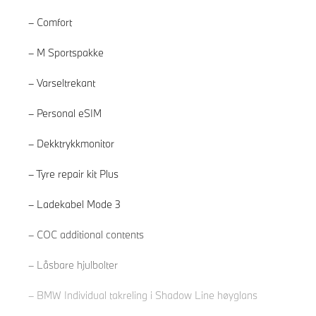
Comfort
M Sportspakke
Varseltrekant
Personal eSIM
Dekktrykkmonitor
Tyre repair kit Plus
Ladekabel Mode 3
Les mer
COC additional contents
Låsbare hjulbolter
BMW Individual takreling i Shadow Line høyglans