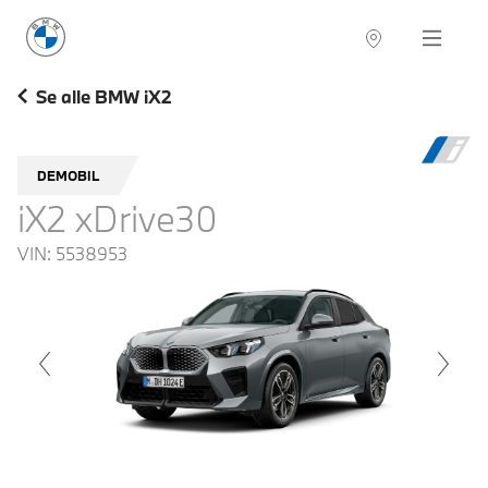
BMW Norge
Navigation
Se alle BMW iX2
DEMOBIL
iX2 xDrive30
VIN:
5538953
voius
Next