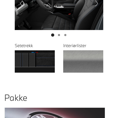
Next
Setetrekk
Interiørlister
Pakke