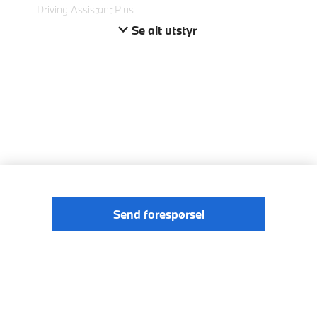
Driving Assistant Plus
Se alt utstyr
Send forespørsel
© BMW
Förordningen om digitale tjenester
Norge 2026
Data Privacy
Cookies