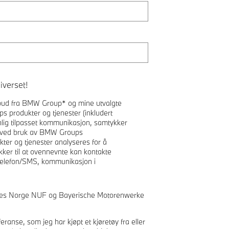
iverset!
tilbud fra BMW Group* og mine utvalgte
 produkter og tjenester (inkludert
lig tilpasset kommunikasjon, samtykker
el ved bruk av BMW Groups
er og tjenester analyseres for å
kker til at ovennevnte kan kontakte
telefon/SMS, kommunikasjon i
es Norge NUF og Bayerische Motorenwerke
ranse, som jeg har kjøpt et kjøretøy fra eller