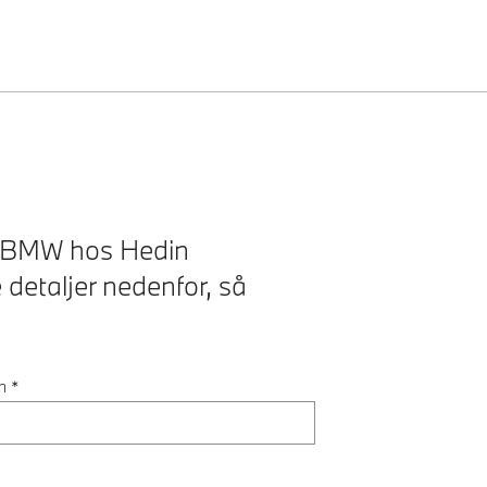
 en BMW hos Hedin
 detaljer nedenfor, så
n
*