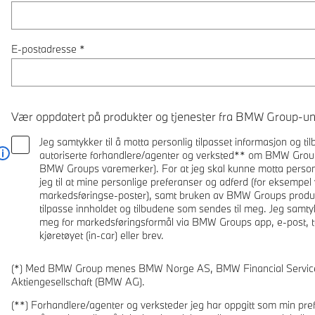
E-postadresse
*
Vær oppdatert på produkter og tjenester fra BMW Group-un
Jeg samtykker til å motta personlig tilpasset informasjon og 
autoriserte forhandlere/agenter og verksted** om BMW Groups
Les mer
BMW Groups varemerker). For at jeg skal kunne motta person
jeg til at mine personlige preferanser og adferd (for eksemp
markedsføringse-poster), samt bruken av BMW Groups produkt
tilpasse innholdet og tilbudene som sendes til meg. Jeg samty
meg for markedsføringsformål via BMW Groups app, e-post, 
kjøretøyet (in-car) eller brev.
(*) Med BMW Group menes BMW Norge AS, BMW Financial Servic
Aktiengesellschaft (BMW AG).
(**) Forhandlere/agenter og verksteder jeg har oppgitt som min prefe