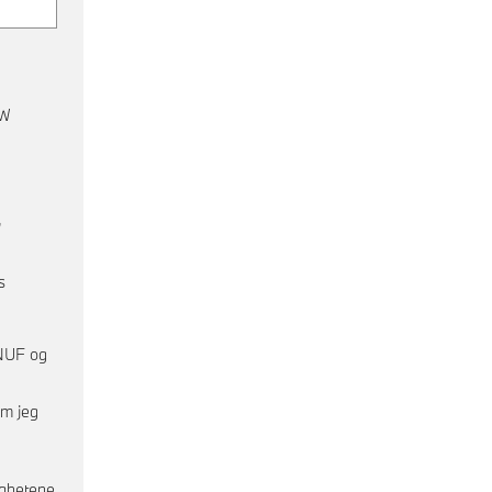
MW
,
s
NUF og
om jeg
ighetene