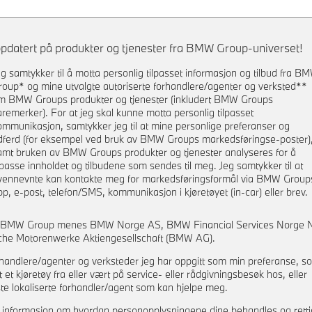
pdatert på produkter og tjenester fra BMW Group-universet!
eg samtykker til å motta personlig tilpasset informasjon og tilbud fra B
roup* og mine utvalgte autoriserte forhandlere/agenter og verksted**
m BMW Groups produkter og tjenester (inkludert BMW Groups
aremerker). For at jeg skal kunne motta personlig tilpasset
ommunikasjon, samtykker jeg til at mine personlige preferanser og
dferd (for eksempel ved bruk av BMW Groups markedsføringse-poster)
amt bruken av BMW Groups produkter og tjenester analyseres for å
ilpasse innholdet og tilbudene som sendes til meg. Jeg samtykker til at
vennevnte kan kontakte meg for markedsføringsformål via BMW Group
pp, e-post, telefon/SMS, kommunikasjon i kjøretøyet (in-car) eller brev.
d BMW Group menes BMW Norge AS, BMW Financial Services Norge 
che Motorenwerke Aktiengesellschaft (BMW AG).
rhandlere/agenter og verksteder jeg har oppgitt som min preferanse, s
t et kjøretøy fra eller vært på service- eller rådgivningsbesøk hos, eller
e lokaliserte forhandler/agent som kan hjelpe meg.
 informasjon om hvordan personopplysningene dine behandles og rett