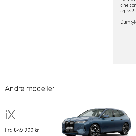
dine so
og profi
Samtykk
Andre modeller
iX
Fra
849 900
kr