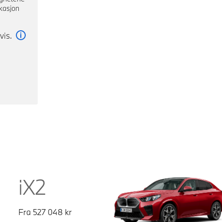
kasjon
vis.
Les mer
iX2
Fra
527 048
kr