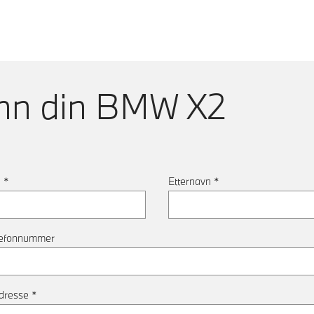
nn din
BMW X2
n
*
Etternavn
*
lefonnummer
dresse
*