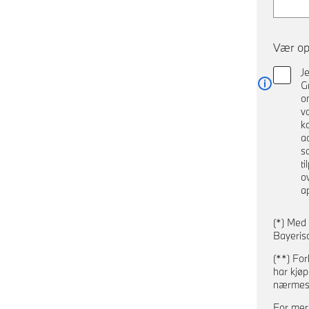
Vær op
J
G
Les mer
o
v
k
a
s
t
o
a
(*) Me
Bayeris
(**) Fo
har kjøp
nærmest
For mer