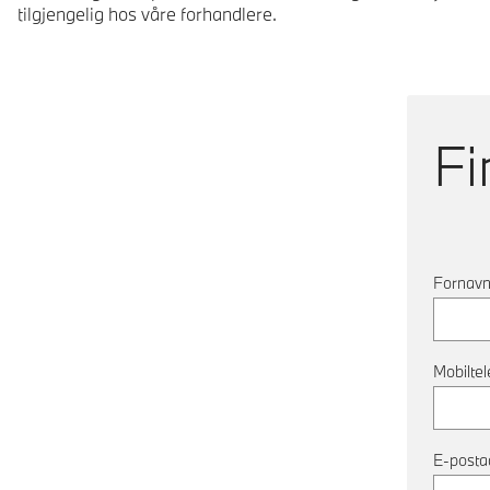
tilgjengelig hos våre forhandlere.
Fi
Fornav
Mobilte
E-posta