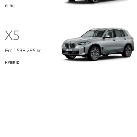
ELBIL
X5
Fra
1 538 295
kr
HYBRID
© BMW Norge 2026