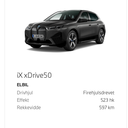
iX xDrive50
Drivstoff
ELBIL
Drivhjul
Firehjulsdrevet
Effekt
523
hk
Rekkevidde
597
km