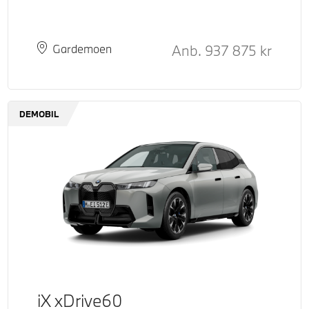
ende pris
tpris
Kontantpris
Anb.
937 875
kr
Plass
Leveringstid
Gardemoen
DEMOBIL
iX xDrive60