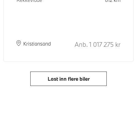
Kontantpris
Anb.
1 017 275
kr
Plass
Leveringstid
Kristiansand
Last inn flere biler