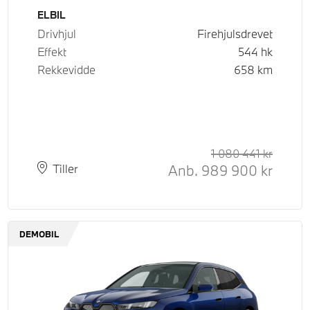
Drivstoff
ELBIL
Drivhjul
Firehjulsdrevet
Effekt
544
hk
Rekkevidde
658
km
1 080 441
kr
Veilede
Kontant
Anb.
989 900
kr
Plass
Leveringstid
Tiller
DEMOBIL