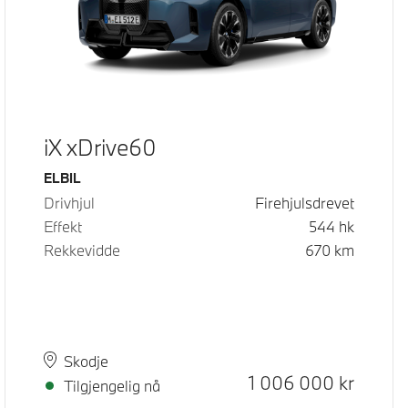
iX xDrive60
Drivstoff
ELBIL
Drivhjul
Firehjulsdrevet
Effekt
544
hk
Rekkevidde
670
km
Plass
Leveringstid
Skodje
Kontantpris
1 006 000
kr
Tilgjengelig nå