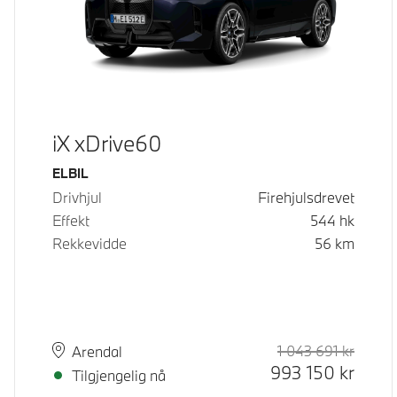
iX xDrive60
Drivstoff
ELBIL
Drivhjul
Firehjulsdrevet
Effekt
544
hk
Rekkevidde
56
km
1 043 691
kr
Veiled
Kontan
Plass
Leveringstid
Arendal
993 150
kr
Tilgjengelig nå