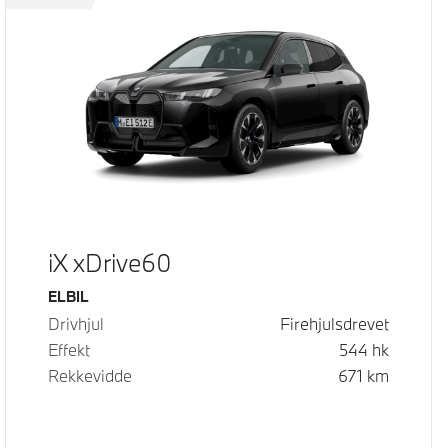
iX xDrive60
Drivstoff
ELBIL
Drivhjul
Firehjulsdrevet
Effekt
544
hk
Rekkevidde
671
km