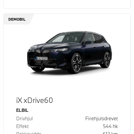
DEMOBIL
iX xDrive60
Drivstoff
ELBIL
Drivhjul
Firehjulsdrevet
Effekt
544
hk
Rekkevidde
612
km