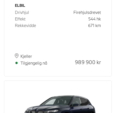
Drivstoff
ELBIL
Drivhjul
Firehjulsdrevet
Effekt
544
hk
Rekkevidde
671
km
Plass
Leveringstid
Kjeller
Kontantpris
989 900
kr
Tilgjengelig nå