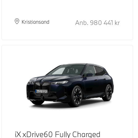
Kontantpris
Anb.
980 441
kr
Plass
Leveringstid
Kristiansand
iX xDrive60 Fully Charged