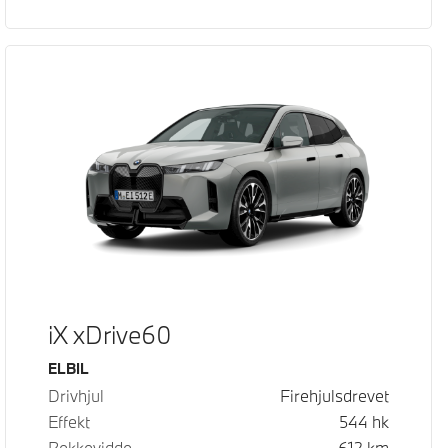
iX xDrive60
Drivstoff
ELBIL
Drivhjul
Firehjulsdrevet
Effekt
544
hk
Rekkevidde
612
km