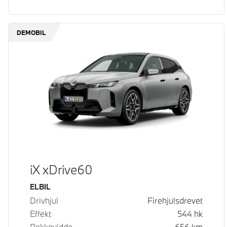
DEMOBIL
iX xDrive60
Drivstoff
ELBIL
Drivhjul
Firehjulsdrevet
Effekt
544
hk
Rekkevidde
656
km