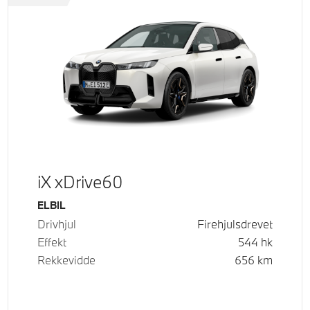
iX xDrive60
Drivstoff
ELBIL
Drivhjul
Firehjulsdrevet
Effekt
544
hk
Rekkevidde
656
km