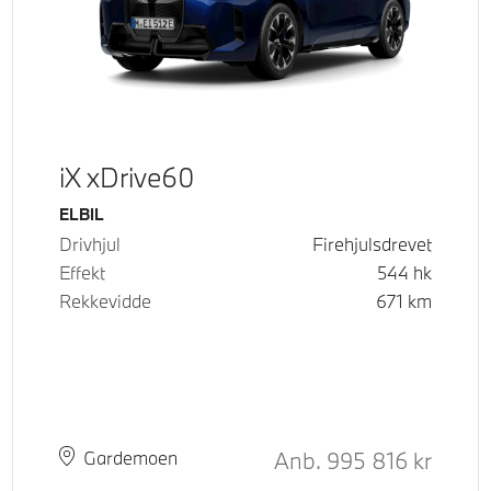
iX xDrive60
Drivstoff
ELBIL
Drivhjul
Firehjulsdrevet
Effekt
544
hk
Rekkevidde
671
km
ende pris
tpris
Kontantpris
Anb.
995 816
kr
Plass
Leveringstid
Gardemoen