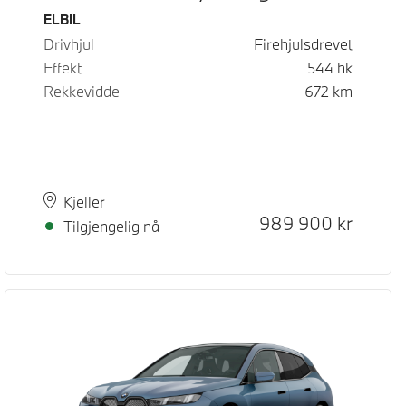
Drivstoff
ELBIL
Drivhjul
Firehjulsdrevet
Effekt
544
hk
Rekkevidde
672
km
nde pris
pris
Plass
Leveringstid
Kjeller
Kontantpris
989 900
kr
Tilgjengelig nå