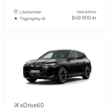
966 248
kr
Veiled
Kontan
Plass
Leveringstid
Lillehammer
849 900
kr
Tilgjengelig nå
iX xDrive60