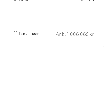
Kontantpris
Anb.
1 006 066
kr
Plass
Leveringstid
Gardemoen
© BMW Norge 2026