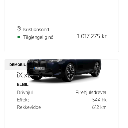
Plass
Leveringstid
Kristiansand
Kontantpris
1 017 275
kr
Tilgjengelig nå
DEMOBIL
iX xDrive60
Drivstoff
ELBIL
Drivhjul
Firehjulsdrevet
Effekt
544
hk
Rekkevidde
612
km