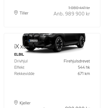
1 080 441
kr
Veiledende
Kontantpri
Anb.
989 900
kr
Plass
Leveringstid
Tiller
iX xDrive60
Drivstoff
ELBIL
Drivhjul
Firehjulsdrevet
Effekt
544
hk
Rekkevidde
671
km
Plass
Leveringstid
Kjeller
Kontantpris