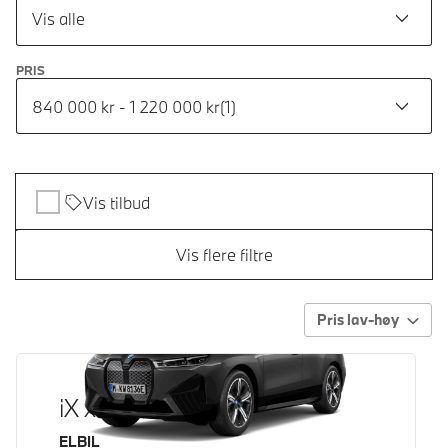
Vis alle
PRIS
840 000 kr - 1 220 000 kr
(
1
)
Vis tilbud
Vis flere filtre
Pris lav-høy
iX xDrive50
Drivstoff
ELBIL