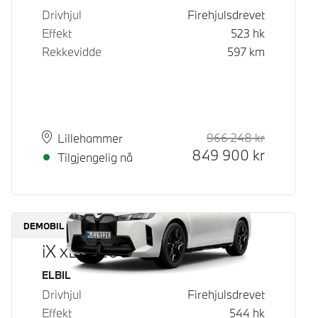
Drivhjul
Firehjulsdrevet
Effekt
523
hk
Rekkevidde
597
km
966 248
kr
Veiledende
Kontantpri
Plass
Leveringstid
Lillehammer
849 900
kr
Tilgjengelig nå
DEMOBIL
iX xDrive60
Drivstoff
ELBIL
Drivhjul
Firehjulsdrevet
Effekt
544
hk