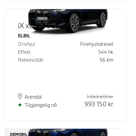
iX xDrive60
Drivstoff
ELBIL
Drivhjul
Firehjulsdrevet
Effekt
544
hk
Rekkevidde
56
km
1 043 691
kr
Veiledende
Kontantpri
Plass
Leveringstid
Arendal
993 150
kr
Tilgjengelig nå
DEMOBIL