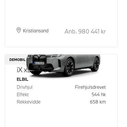
Kontantpris
Anb.
980 441
kr
Plass
Leveringstid
Kristiansand
DEMOBIL
iX xDrive60
Drivstoff
ELBIL
Drivhjul
Firehjulsdrevet
Effekt
544
hk
Rekkevidde
658
km