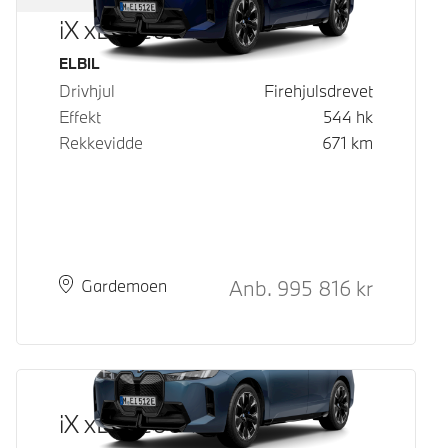
iX xDrive60
Drivstoff
ELBIL
Drivhjul
Firehjulsdrevet
Effekt
544
hk
Rekkevidde
671
km
Kontantpris
Anb.
995 816
kr
Plass
Leveringstid
Gardemoen
iX xDrive60