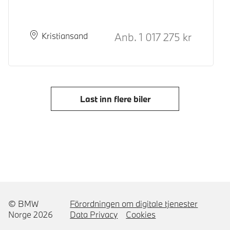
Kontantpris
Anb.
1 017 275
kr
Plass
Leveringstid
Kristiansand
Last inn flere biler
© BMW
Förordningen om digitale tjenester
Norge 2026
Data Privacy
Cookies