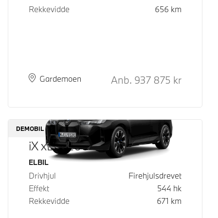
Rekkevidde
656
km
Kontantpris
Anb.
937 875
kr
Plass
Leveringstid
Gardemoen
DEMOBIL
iX xDrive60
Drivstoff
ELBIL
Drivhjul
Firehjulsdrevet
Effekt
544
hk
Rekkevidde
671
km