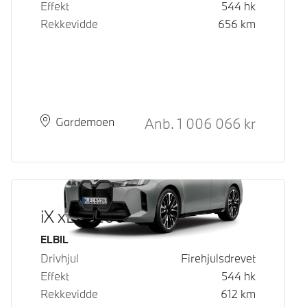
Effekt
544
hk
Rekkevidde
656
km
Kontantpris
Anb.
1 006 066
kr
Plass
Leveringstid
Gardemoen
iX xDrive60
Drivstoff
ELBIL
Drivhjul
Firehjulsdrevet
Effekt
544
hk
Rekkevidde
612
km