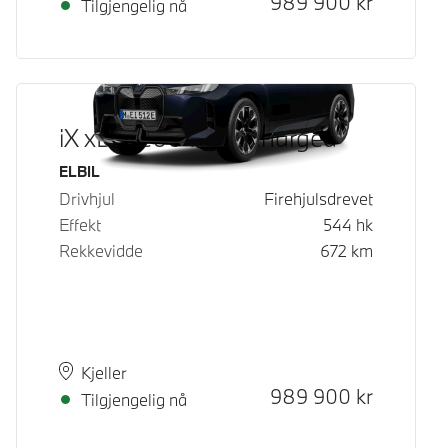
989 900
kr
Tilgjengelig nå
iX xDrive60 Fully Charged
Drivstoff
ELBIL
Drivhjul
Firehjulsdrevet
Effekt
544
hk
Rekkevidde
672
km
Plass
Leveringstid
Kjeller
Kontantpris
989 900
kr
Tilgjengelig nå