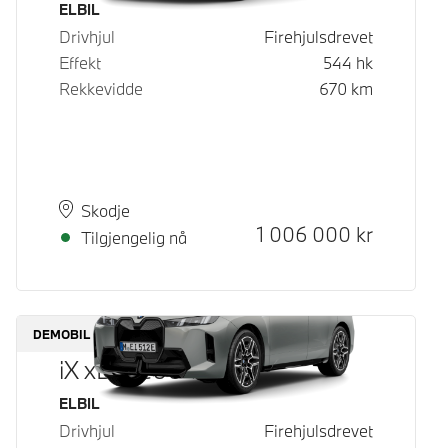
Drivstoff
ELBIL
Drivhjul
Firehjulsdrevet
Effekt
544
hk
Rekkevidde
670
km
Plass
Leveringstid
Skodje
Kontantpris
1 006 000
kr
Tilgjengelig nå
DEMOBIL
iX xDrive60
Drivstoff
ELBIL
Drivhjul
Firehjulsdrevet