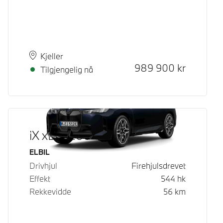
Plass
Leveringstid
Kjeller
Kontantpris
989 900
kr
Tilgjengelig nå
iX xDrive60
Drivstoff
ELBIL
Drivhjul
Firehjulsdrevet
Effekt
544
hk
Rekkevidde
56
km