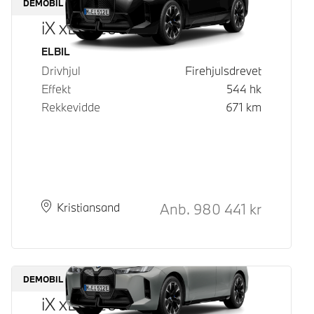
DEMOBIL
iX xDrive60
Drivstoff
ELBIL
Drivhjul
Firehjulsdrevet
Effekt
544
hk
Rekkevidde
671
km
Kontantpris
Anb.
980 441
kr
Plass
Leveringstid
Kristiansand
DEMOBIL
iX xDrive60