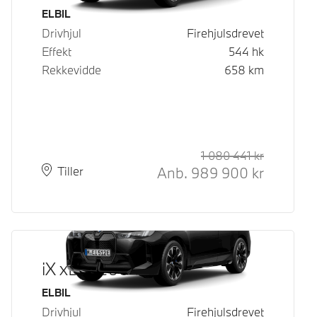
Drivstoff
ELBIL
Drivhjul
Firehjulsdrevet
Effekt
544
hk
Rekkevidde
658
km
1 080 441
kr
Veiledende
Kontantpri
Anb.
989 900
kr
Plass
Leveringstid
Tiller
iX xDrive60
Drivstoff
ELBIL
Drivhjul
Firehjulsdrevet