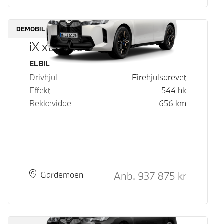
DEMOBIL
iX xDrive60
Drivstoff
ELBIL
Drivhjul
Firehjulsdrevet
Effekt
544
hk
Rekkevidde
656
km
Kontantpris
Anb.
937 875
kr
Plass
Leveringstid
Gardemoen