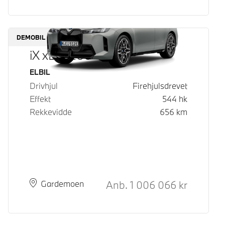
DEMOBIL
iX xDrive60
Drivstoff
ELBIL
Drivhjul
Firehjulsdrevet
Effekt
544
hk
Rekkevidde
656
km
Kontantpris
Anb.
1 006 066
kr
Plass
Leveringstid
Gardemoen