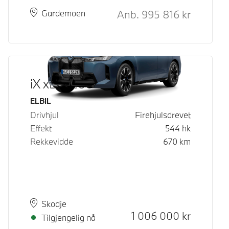
Kontantpris
Anb.
995 816
kr
Plass
Leveringstid
Gardemoen
iX xDrive60
Drivstoff
ELBIL
Drivhjul
Firehjulsdrevet
Effekt
544
hk
Rekkevidde
670
km
Plass
Leveringstid
Skodje
Kontantpris
1 006 000
kr
Tilgjengelig nå