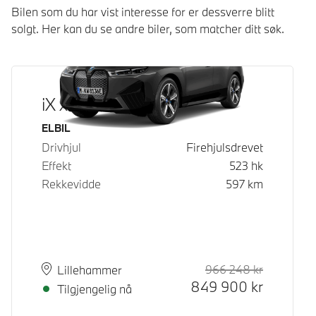
Bilen som du har vist interesse for er dessverre blitt
solgt. Her kan du se andre biler, som matcher ditt søk.
iX xDrive50
Drivstoff
ELBIL
Drivhjul
Firehjulsdrevet
Effekt
523
hk
Rekkevidde
597
km
966 248
kr
Veiledende
Kontantpri
Plass
Leveringstid
Lillehammer
849 900
kr
Tilgjengelig nå