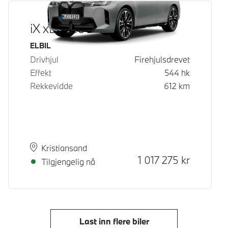
iX xDrive60
Drivstoff
ELBIL
Drivhjul
Firehjulsdrevet
Effekt
544
hk
Rekkevidde
612
km
Plass
Leveringstid
Kristiansand
Kontantpris
1 017 275
kr
Tilgjengelig nå
Last inn flere biler