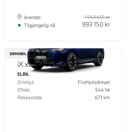
1 043 691
kr
Veiledende
Kontantpri
Plass
Leveringstid
Arendal
993 150
kr
Tilgjengelig nå
DEMOBIL
iX xDrive60
Drivstoff
ELBIL
Drivhjul
Firehjulsdrevet
Effekt
544
hk
Rekkevidde
671
km