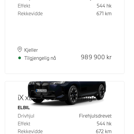
Effekt
544
hk
Rekkevidde
671
km
Plass
Leveringstid
Kjeller
Kontantpris
989 900
kr
Tilgjengelig nå
iX xDrive60 Fully Charged
Drivstoff
ELBIL
Drivhjul
Firehjulsdrevet
Effekt
544
hk
Rekkevidde
672
km