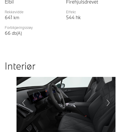
Elbil
Firehjulsdrevet
Rekkevidde
Effekt
641
544
hk
km
Forbikjøringsstøy
66
db(A)
Interiør
Prevoius
Next