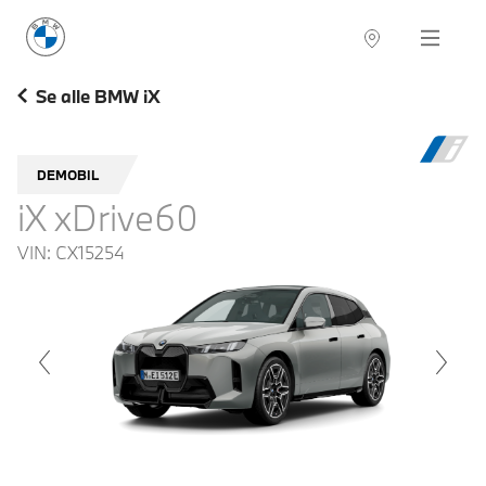
BMW Norge
Navigation
Se alle BMW iX
DEMOBIL
iX xDrive60
VIN:
CX15254
voius
Next