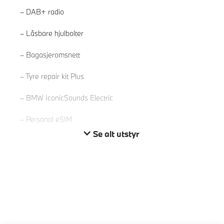
DAB+ radio
Låsbare hjulbolter
Les mer
Bagasjeromsnett
Tyre repair kit Plus
BMW IconicSounds Electric
Personal eSIM
Se alt utstyr