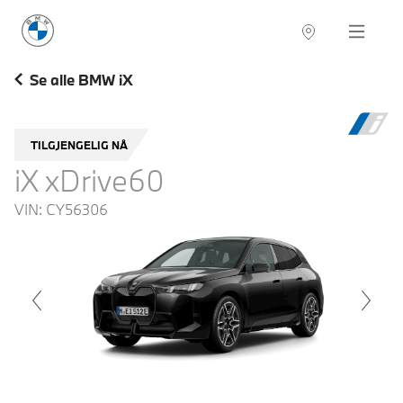
BMW Norge
Navigation
Se alle BMW iX
TILGJENGELIG NÅ
iX xDrive60
VIN:
CY56306
voius
Next