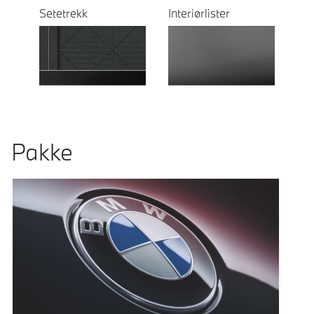
Setetrekk
Interiørlister
Pakke