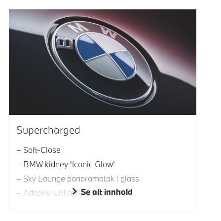
Supercharged
Soft-Close
BMW kidney 'Iconic Glow'
Sky Lounge panoramatak i glass
Se alt innhold
Adaptiv luftfjæring fram/bak