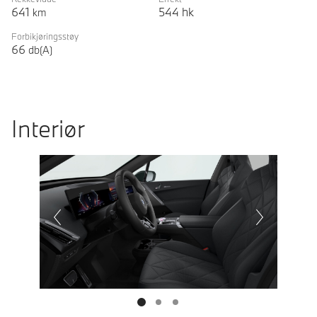
641
544
hk
km
Forbikjøringsstøy
66
db(A)
Interiør
Prevoius
Next