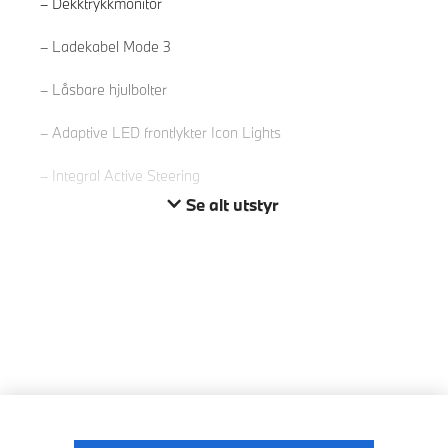
Dekktrykkmonitor
Les mer
Ladekabel Mode 3
Låsbare hjulbolter
Adaptive LED frontlykter Icon Lights
Integral Active Steering
Se alt utstyr