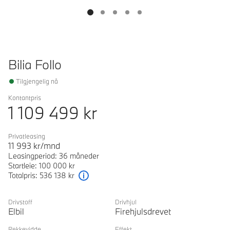
Bilia Follo
Tilgjengelig nå
Kontantpris
1 109 499
kr
Privatleasing
11 993
kr/mnd
Leasingperiod: 36 måneder
Startleie: 100 000 kr
Totalpris: 536 138 kr
Forklaring
Drivstoff
Drivhjul
Elbil
Firehjulsdrevet
Rekkevidde
Effekt