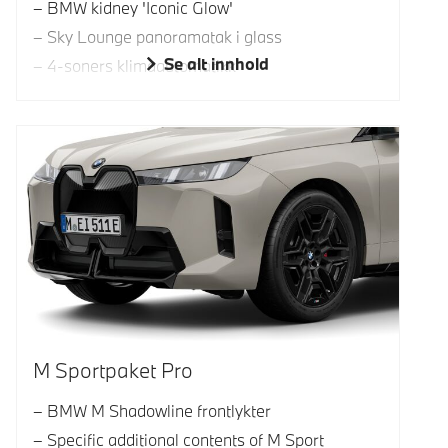
BMW kidney 'Iconic Glow'
Sky Lounge panoramatak i glass
Se alt innhold
4-soners klimaautomatikk
M Sportpaket Pro
BMW M Shadowline frontlykter
Specific additional contents of M Sport