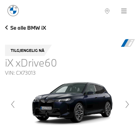
BMW Norge
Navigation
Se alle BMW iX
TILGJENGELIG NÅ
iX xDrive60
VIN:
CX73013
voius
Next