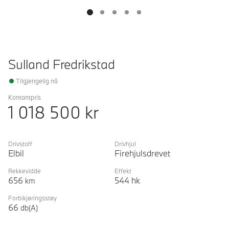
Sulland Fredrikstad
Tilgjengelig nå
Kontantpris
1 018 500
kr
Drivstoff
Drivhjul
Elbil
Firehjulsdrevet
Rekkevidde
Effekt
656
544
hk
km
Forbikjøringsstøy
66
db(A)