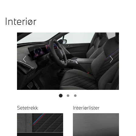
Interiør
Prevoius
Next
Setetrekk
Interiørlister