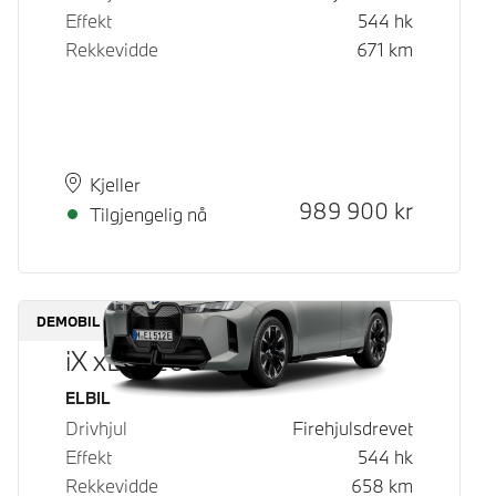
Effekt
544
hk
Rekkevidde
671
km
Plass
Leveringstid
Kjeller
Kontantpris
989 900
kr
Tilgjengelig nå
DEMOBIL
iX xDrive60
Drivstoff
ELBIL
Drivhjul
Firehjulsdrevet
Effekt
544
hk
Rekkevidde
658
km