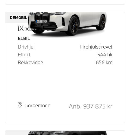
DEMOBIL
iX xDrive60
Drivstoff
ELBIL
Drivhjul
Firehjulsdrevet
Effekt
544
hk
Rekkevidde
656
km
Kontantpris
Anb.
937 875
kr
Plass
Leveringstid
Gardemoen