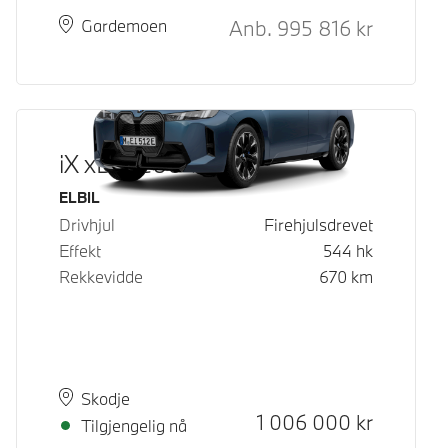
Kontantpris
Anb.
995 816
kr
Plass
Leveringstid
Gardemoen
iX xDrive60
Drivstoff
ELBIL
Drivhjul
Firehjulsdrevet
Effekt
544
hk
Rekkevidde
670
km
Plass
Leveringstid
Skodje
Kontantpris
1 006 000
kr
Tilgjengelig nå