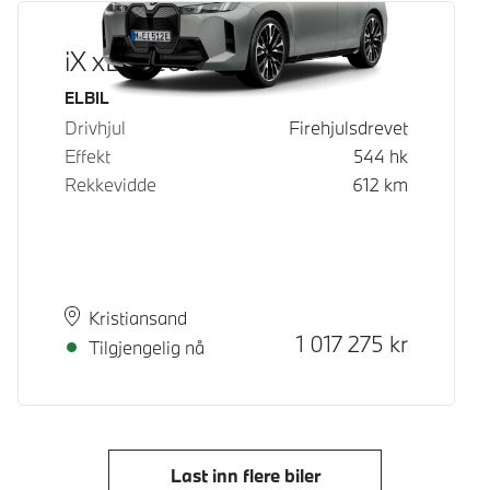
iX xDrive60
Drivstoff
ELBIL
Drivhjul
Firehjulsdrevet
Effekt
544
hk
Rekkevidde
612
km
Plass
Leveringstid
Kristiansand
Kontantpris
1 017 275
kr
Tilgjengelig nå
Last inn flere biler