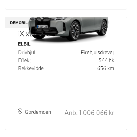
DEMOBIL
iX xDrive60
Drivstoff
ELBIL
Drivhjul
Firehjulsdrevet
Effekt
544
hk
Rekkevidde
656
km
Kontantpris
Anb.
1 006 066
kr
Plass
Leveringstid
Gardemoen