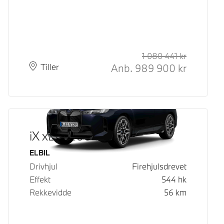
1 080 441
kr
Veiledende
Kontantpri
Anb.
989 900
kr
Plass
Leveringstid
Tiller
iX xDrive60
Drivstoff
ELBIL
Drivhjul
Firehjulsdrevet
Effekt
544
hk
Rekkevidde
56
km