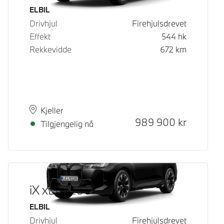
Drivstoff
ELBIL
Drivhjul
Firehjulsdrevet
Effekt
544
hk
Rekkevidde
672
km
Plass
Leveringstid
Kjeller
Kontantpris
989 900
kr
Tilgjengelig nå
iX xDrive60
Drivstoff
ELBIL
Drivhjul
Firehjulsdrevet