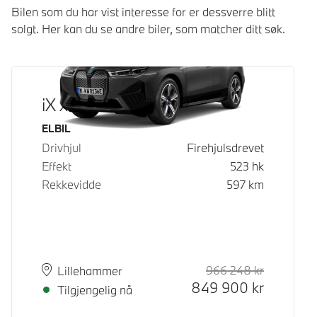
Bilen som du har vist interesse for er dessverre blitt
solgt. Her kan du se andre biler, som matcher ditt søk.
iX xDrive50
Drivstoff
ELBIL
Drivhjul
Firehjulsdrevet
Effekt
523
hk
Rekkevidde
597
km
966 248
kr
Veiledende
Kontantpri
Plass
Leveringstid
Lillehammer
849 900
kr
Tilgjengelig nå