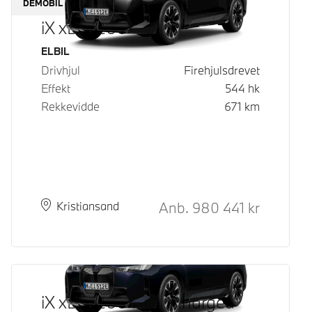
DEMOBIL
iX xDrive60
Drivstoff
ELBIL
Drivhjul
Firehjulsdrevet
Effekt
544
hk
Rekkevidde
671
km
Kontantpris
Anb.
980 441
kr
Plass
Leveringstid
Kristiansand
iX xDrive60 Fully Charged