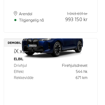
1 043 691
kr
Veiledende
Kontantpri
Plass
Leveringstid
Arendal
993 150
kr
Tilgjengelig nå
DEMOBIL
iX xDrive60
Drivstoff
ELBIL
Drivhjul
Firehjulsdrevet
Effekt
544
hk
Rekkevidde
671
km