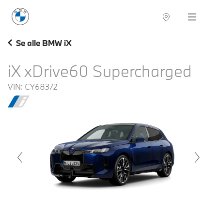
BMW Norge
Navigation
Se alle BMW iX
iX xDrive60 Supercharged
VIN:
CY68372
voius
Next