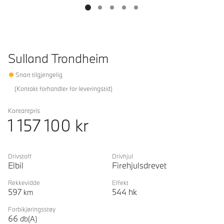
Sulland Trondheim
Snart tilgjengelig
(
Kontakt forhandler for leveringstid
)
Kontantpris
1 157 100
kr
Drivstoff
Drivhjul
Elbil
Firehjulsdrevet
Rekkevidde
Effekt
597
544
hk
km
Forbikjøringsstøy
66
db(A)