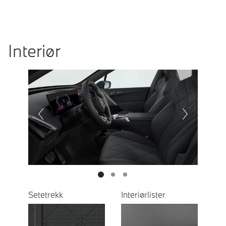
Interiør
Prevoius
Next
Setetrekk
Interiørlister