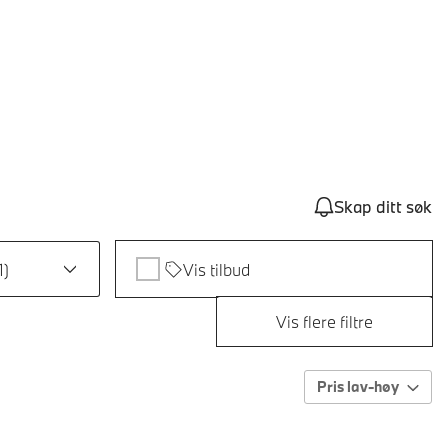
Skap ditt søk
1
)
Vis tilbud
Vis flere filtre
Pris lav-høy