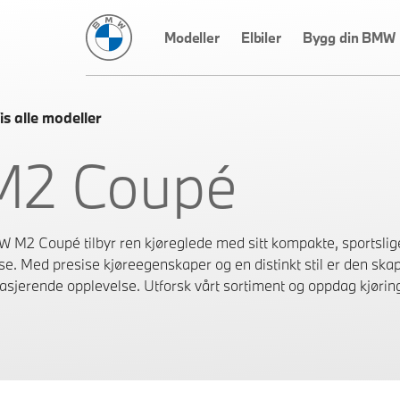
BMW Norge
Modeller
Elbiler
Bygg din BMW
is alle modeller
M2 Coupé
 M2 Coupé tilbyr ren kjøreglede med sitt kompakte, sportslige
lse. Med presise kjøreegenskaper og en distinkt stil er den skap
asjerende opplevelse. Utforsk vårt sortiment og oppdag kjøring 