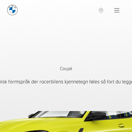
BMW Norge
Navigation
Coupé
misk formspråk der racerbilens kjennetegn føles så fort du legg