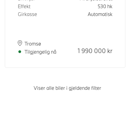
Effekt
530
hk
Girkasse
Automatisk
Plass
Leveringstid
Tromsø
Kontantpris
1 990 000
kr
Tilgjengelig nå
Viser alle biler i gjeldende filter