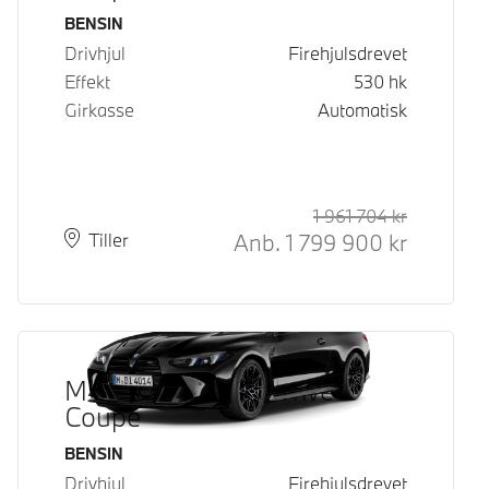
Drivstoff
BENSIN
Drivhjul
Firehjulsdrevet
Effekt
530
hk
Girkasse
Automatisk
1 961 704
kr
Veiledende
Kontantpri
Anb.
1 799 900
kr
Plass
Leveringstid
Tiller
M4 Competition xDrive
Coupé
Drivstoff
BENSIN
Drivhjul
Firehjulsdrevet