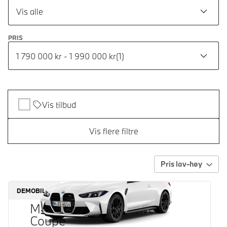
Vis alle
PRIS
1 790 000 kr - 1 990 000 kr
(
1
)
Vis tilbud
Vis flere filtre
Pris lav-høy
DEMOBIL
M4 Competition xDrive
Coupé