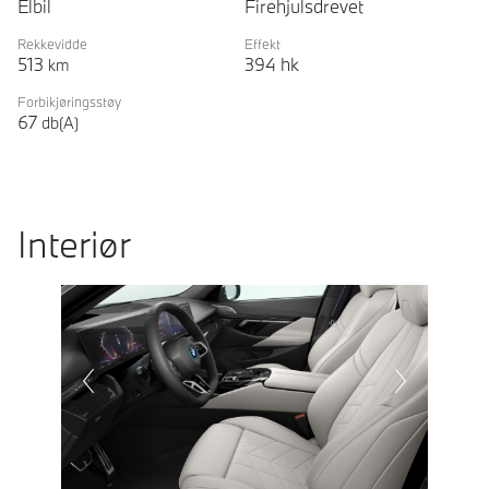
Elbil
Firehjulsdrevet
Rekkevidde
Effekt
513
394
hk
km
Forbikjøringsstøy
67
db(A)
Interiør
Prevoius
Next