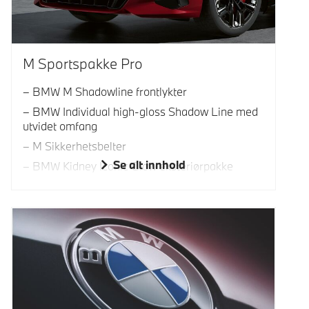
M Sportspakke Pro
BMW M Shadowline frontlykter
BMW Individual high-gloss Shadow Line med
utvidet omfang
M Sikkerhetsbelter
Se alt innhold
BMW Kidney Iconic Glow eksteriørpakke