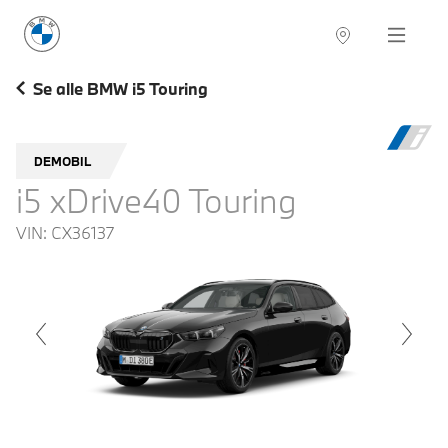
BMW Norge
Navigation
Se alle BMW i5 Touring
DEMOBIL
i5 xDrive40 Touring
VIN:
CX36137
voius
Next