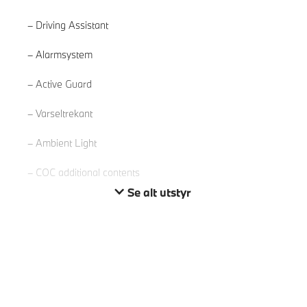
Driving Assistant
Alarmsystem
Les mer
Active Guard
Varseltrekant
Ambient Light
COC additional contents
Se alt utstyr