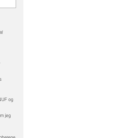
MW
,
s
NUF og
om jeg
ighetene