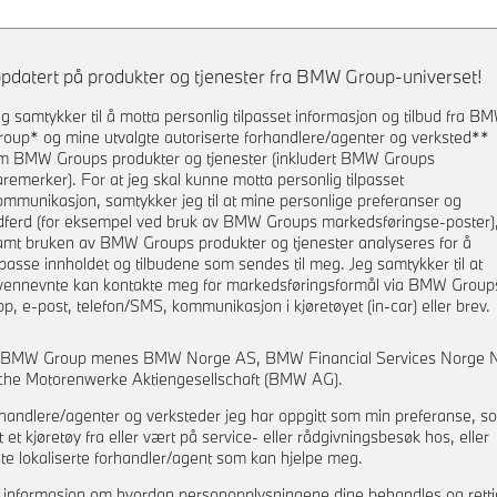
pdatert på produkter og tjenester fra BMW Group-universet!
eg samtykker til å motta personlig tilpasset informasjon og tilbud fra B
roup* og mine utvalgte autoriserte forhandlere/agenter og verksted**
m BMW Groups produkter og tjenester (inkludert BMW Groups
aremerker). For at jeg skal kunne motta personlig tilpasset
ommunikasjon, samtykker jeg til at mine personlige preferanser og
dferd (for eksempel ved bruk av BMW Groups markedsføringse-poster)
amt bruken av BMW Groups produkter og tjenester analyseres for å
ilpasse innholdet og tilbudene som sendes til meg. Jeg samtykker til at
vennevnte kan kontakte meg for markedsføringsformål via BMW Group
pp, e-post, telefon/SMS, kommunikasjon i kjøretøyet (in-car) eller brev.
d BMW Group menes BMW Norge AS, BMW Financial Services Norge 
che Motorenwerke Aktiengesellschaft (BMW AG).
rhandlere/agenter og verksteder jeg har oppgitt som min preferanse, s
t et kjøretøy fra eller vært på service- eller rådgivningsbesøk hos, eller
e lokaliserte forhandler/agent som kan hjelpe meg.
 informasjon om hvordan personopplysningene dine behandles og rett