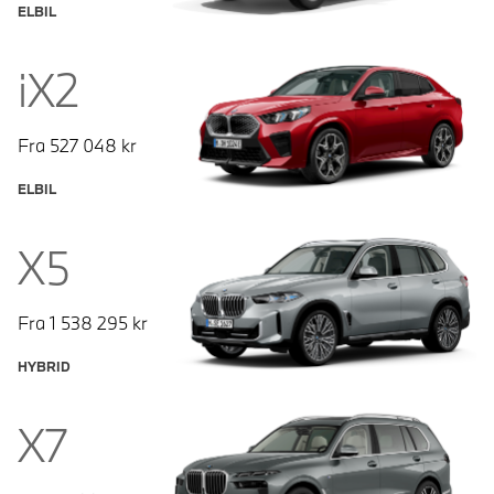
ELBIL
iX2
Fra
527 048
kr
ELBIL
X5
Fra
1 538 295
kr
HYBRID
X7