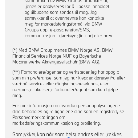
samt bruken av BMW Groups produkter og
tjenester analyseres for å tilpasse innholdet
og tilbudene som sendes til meg. Jeg
samtykker til at ovennevnte kan kontakte
meg for markedsføringsformål via BMW
Groups app, e-post, telefon/SMS,
kommunikasjon i kjøretøyet (in-car) eller brev.
(*) Med BMW Group menes BMW Norge AS, BMW
Financial Services Norge NUF og Bayerische
Motorenwerke Aktiengesellschaft (BMW AG).
(**) Forhandlere/agenter og verksteder jeg har oppgitt
som min preferanse, som jeg har kjøpt et kjøretøy fra eller
vært på service- eller rådgivningsbesøk hos, eller
nærmeste lokaliserte forhandler/agent som kan hjelpe
meg.
For mer informasjon om hvordan personopplysningene
dine behandles og rettighetene dine som en registrert, se
Personvernerklæringen om
markedsføringskommunikasjon og profilering.
Samtykket kan når som helst endres eller trekkes