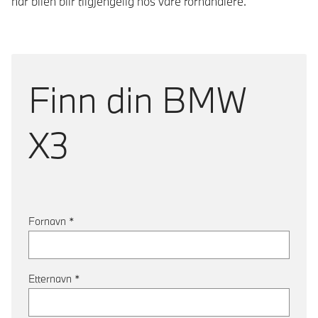
når bilen blir tilgjengelig hos våre forhandlere.
Finn din
BMW
X3
Fornavn
*
Etternavn
*