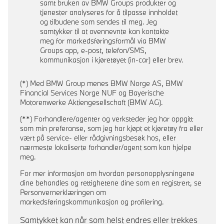
samt bruken av BMW Groups produkter og
tjenester analyseres for å tilpasse innholdet
og tilbudene som sendes til meg. Jeg
samtykker til at ovennevnte kan kontakte
meg for markedsføringsformål via BMW
Groups app, e-post, telefon/SMS,
kommunikasjon i kjøretøyet (in-car) eller brev.
(*) Med BMW Group menes BMW Norge AS, BMW
Financial Services Norge NUF og Bayerische
Motorenwerke Aktiengesellschaft (BMW AG).
(**) Forhandlere/agenter og verksteder jeg har oppgitt
som min preferanse, som jeg har kjøpt et kjøretøy fra eller
vært på service- eller rådgivningsbesøk hos, eller
nærmeste lokaliserte forhandler/agent som kan hjelpe
meg.
For mer informasjon om hvordan personopplysningene
dine behandles og rettighetene dine som en registrert, se
Personvernerklæringen om
markedsføringskommunikasjon og profilering.
Samtykket kan når som helst endres eller trekkes