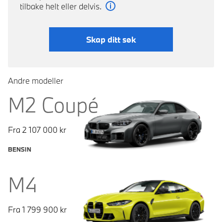
tilbake helt eller delvis.
Les mer
Skap ditt søk
Andre modeller
M2 Coupé
Fra
2 107 000
kr
BENSIN
M4
Fra
1 799 900
kr