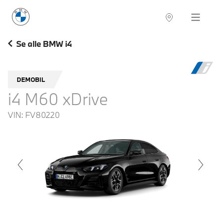
BMW Norge
Navigation
Se alle BMW i4
DEMOBIL
i4 M60 xDrive
VIN:
FV80220
voius
Next