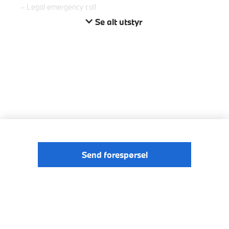
Legal emergency call
Se alt utstyr
Send forespørsel
© BMW
Förordningen om digitale tjenester
Norge 2026
Data Privacy
Cookies