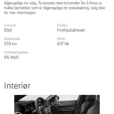
tilgjengelige for salg. Ta kontakt med forhandler for å finne ut
hvilke demobiler som er tilgjengelige for prøvekjøring, salg eller
for mer informasjon.
Drivstoff
Drivhjul
Elbil
Firehjulsdrevet
Rekkevidde
Effekt
533
601
hk
km
Forbikjøringsstøy
66
db(A)
Interiør
Prevoius