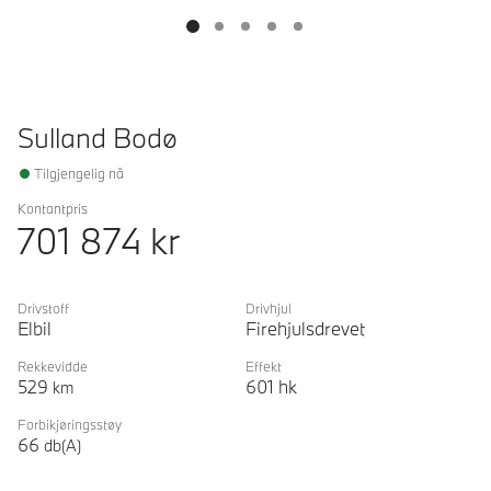
Sulland Bodø
Tilgjengelig nå
Kontantpris
701 874
kr
Drivstoff
Drivhjul
Elbil
Firehjulsdrevet
Rekkevidde
Effekt
529
601
hk
km
Forbikjøringsstøy
66
db(A)