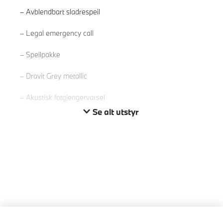
Avblendbart sladrespeil
Les mer
Legal emergency call
Speilpakke
Dravit Grey metallic
Akustisk fotgjengervarsel
Se alt utstyr