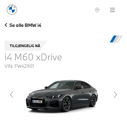
BMW Norge
Navigation
Se alle BMW i4
TILGJENGELIG NÅ
i4 M60 xDrive
VIN:
FW42901
voius
Next