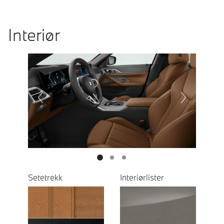
Interiør
Prevoius
Next
Setetrekk
Interiørlister